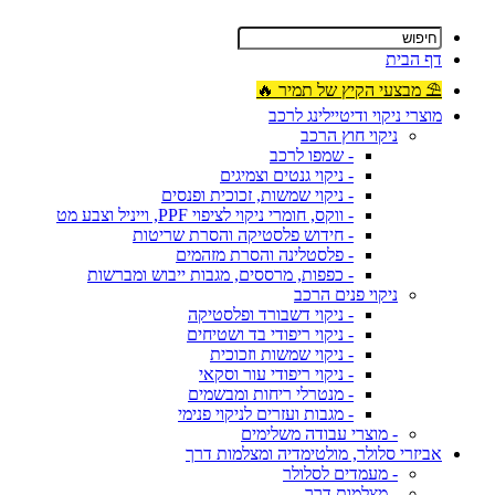
דף הבית
⛱ מבצעי הקיץ של תמיר 🔥
מוצרי ניקוי ודיטיילינג לרכב
ניקוי חוץ הרכב
- שמפו לרכב
- ניקוי גנטים וצמיגים
- ניקוי שמשות, זכוכית ופנסים
- ווקס, חומרי ניקוי לציפוי PPF, וייניל וצבע מט
- חידוש פלסטיקה והסרת שריטות
- פלסטלינה והסרת מזהמים
- כפפות, מרססים, מגבות ייבוש ומברשות
ניקוי פנים הרכב
- ניקוי דשבורד ופלסטיקה
- ניקוי ריפודי בד ושטיחים
- ניקוי שמשות וזכוכית
- ניקוי ריפודי עור וסקאי
- מנטרלי ריחות ומבשמים
- מגבות ועזרים לניקוי פנימי
- מוצרי עבודה משלימים
אביזרי סלולר, מולטימדיה ומצלמות דרך
- מעמדים לסלולר
- מצלמות דרך