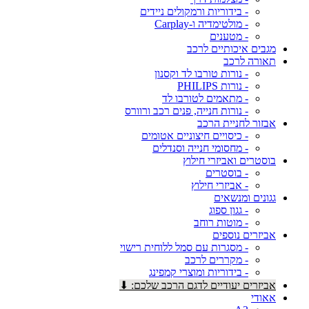
- בידוריות ורמקולים ניידים
- מולטימדיה ו-Carplay
- מטענים
מגבים איכותיים לרכב
תאורה לרכב
- נורות טורבו לד וקסנון
- נורות PHILIPS
- מתאמים לטורבו לד
- נורות חנייה, פנים רכב ורוורס
אבזור לחניית הרכב
- כיסויים חיצוניים אטומים
- מחסומי חנייה וסנדלים
בוסטרים ואביזרי חילוץ
- בוסטרים
- אביזרי חילוץ
גגונים ומנשאים
- גגון ספוג
- מוטות רוחב
אביזרים נוספים
- מסגרות עם סמל ללוחית רישוי
- מקררים לרכב
- בידוריות ומוצרי קמפינג
אביזרים יעודיים לדגם הרכב שלכם: ⬇
אאודי