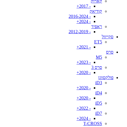
קארוק
- 2017+
קודיאק
- 2016-2024
- 2024+
ראפיד
- 2012-2019
סקייוול
ET5
- 2021+
סרס
M5
- 2023+
סרס 3
- 2020+
פולקסווגן
iD3
- 2020+
iD4
- 2020+
iD5
- 2022+
iD7
- 2024+
T-CROSS