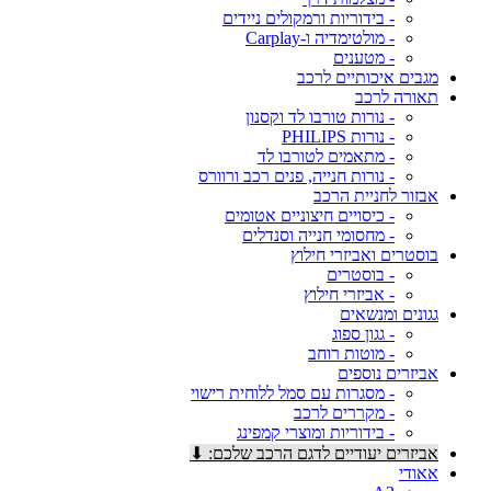
- בידוריות ורמקולים ניידים
- מולטימדיה ו-Carplay
- מטענים
מגבים איכותיים לרכב
תאורה לרכב
- נורות טורבו לד וקסנון
- נורות PHILIPS
- מתאמים לטורבו לד
- נורות חנייה, פנים רכב ורוורס
אבזור לחניית הרכב
- כיסויים חיצוניים אטומים
- מחסומי חנייה וסנדלים
בוסטרים ואביזרי חילוץ
- בוסטרים
- אביזרי חילוץ
גגונים ומנשאים
- גגון ספוג
- מוטות רוחב
אביזרים נוספים
- מסגרות עם סמל ללוחית רישוי
- מקררים לרכב
- בידוריות ומוצרי קמפינג
אביזרים יעודיים לדגם הרכב שלכם: ⬇
אאודי