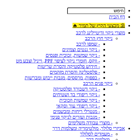
דף הבית
⛱ מבצעי הקיץ של תמיר 🔥
מוצרי ניקוי ודיטיילינג לרכב
ניקוי חוץ הרכב
- שמפו לרכב
- ניקוי גנטים וצמיגים
- ניקוי שמשות, זכוכית ופנסים
- ווקס, חומרי ניקוי לציפוי PPF, וייניל וצבע מט
- חידוש פלסטיקה והסרת שריטות
- פלסטלינה והסרת מזהמים
- כפפות, מרססים, מגבות ייבוש ומברשות
ניקוי פנים הרכב
- ניקוי דשבורד ופלסטיקה
- ניקוי ריפודי בד ושטיחים
- ניקוי שמשות וזכוכית
- ניקוי ריפודי עור וסקאי
- מנטרלי ריחות ומבשמים
- מגבות ועזרים לניקוי פנימי
- מוצרי עבודה משלימים
אביזרי סלולר, מולטימדיה ומצלמות דרך
- מעמדים לסלולר
- מצלמות דרך