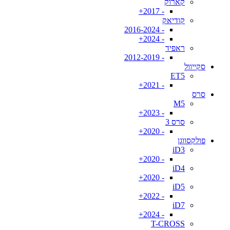
קארוק
- 2017+
קודיאק
- 2016-2024
- 2024+
ראפיד
- 2012-2019
סקייוול
ET5
- 2021+
סרס
M5
- 2023+
סרס 3
- 2020+
פולקסווגן
iD3
- 2020+
iD4
- 2020+
iD5
- 2022+
iD7
- 2024+
T-CROSS