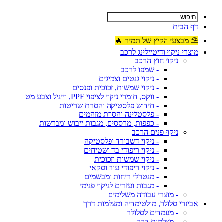
דף הבית
⛱ מבצעי הקיץ של תמיר 🔥
מוצרי ניקוי ודיטיילינג לרכב
ניקוי חוץ הרכב
- שמפו לרכב
- ניקוי גנטים וצמיגים
- ניקוי שמשות, זכוכית ופנסים
- ווקס, חומרי ניקוי לציפוי PPF, וייניל וצבע מט
- חידוש פלסטיקה והסרת שריטות
- פלסטלינה והסרת מזהמים
- כפפות, מרססים, מגבות ייבוש ומברשות
ניקוי פנים הרכב
- ניקוי דשבורד ופלסטיקה
- ניקוי ריפודי בד ושטיחים
- ניקוי שמשות וזכוכית
- ניקוי ריפודי עור וסקאי
- מנטרלי ריחות ומבשמים
- מגבות ועזרים לניקוי פנימי
- מוצרי עבודה משלימים
אביזרי סלולר, מולטימדיה ומצלמות דרך
- מעמדים לסלולר
- מצלמות דרך