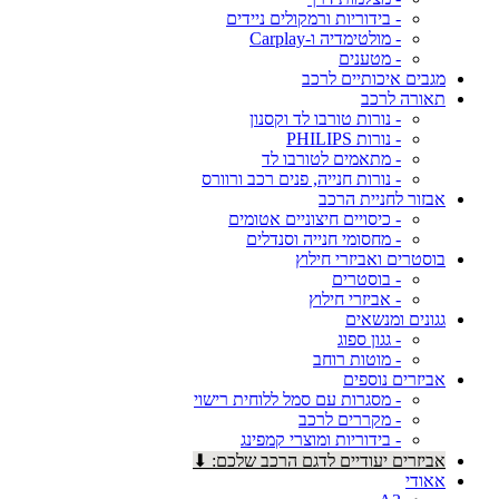
- בידוריות ורמקולים ניידים
- מולטימדיה ו-Carplay
- מטענים
מגבים איכותיים לרכב
תאורה לרכב
- נורות טורבו לד וקסנון
- נורות PHILIPS
- מתאמים לטורבו לד
- נורות חנייה, פנים רכב ורוורס
אבזור לחניית הרכב
- כיסויים חיצוניים אטומים
- מחסומי חנייה וסנדלים
בוסטרים ואביזרי חילוץ
- בוסטרים
- אביזרי חילוץ
גגונים ומנשאים
- גגון ספוג
- מוטות רוחב
אביזרים נוספים
- מסגרות עם סמל ללוחית רישוי
- מקררים לרכב
- בידוריות ומוצרי קמפינג
אביזרים יעודיים לדגם הרכב שלכם: ⬇
אאודי