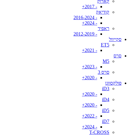
קארוק
- 2017+
קודיאק
- 2016-2024
- 2024+
ראפיד
- 2012-2019
סקייוול
ET5
- 2021+
סרס
M5
- 2023+
סרס 3
- 2020+
פולקסווגן
iD3
- 2020+
iD4
- 2020+
iD5
- 2022+
iD7
- 2024+
T-CROSS