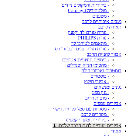
- בידוריות ורמקולים ניידים
- מולטימדיה ו-Carplay
- מטענים
מגבים איכותיים לרכב
תאורה לרכב
- נורות טורבו לד וקסנון
- נורות PHILIPS
- מתאמים לטורבו לד
- נורות חנייה, פנים רכב ורוורס
אבזור לחניית הרכב
- כיסויים חיצוניים אטומים
- מחסומי חנייה וסנדלים
בוסטרים ואביזרי חילוץ
- בוסטרים
- אביזרי חילוץ
גגונים ומנשאים
- גגון ספוג
- מוטות רוחב
אביזרים נוספים
- מסגרות עם סמל ללוחית רישוי
- מקררים לרכב
- בידוריות ומוצרי קמפינג
אביזרים יעודיים לדגם הרכב שלכם: ⬇
אאודי