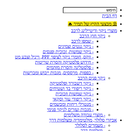
דף הבית
⛱ מבצעי הקיץ של תמיר 🔥
מוצרי ניקוי ודיטיילינג לרכב
ניקוי חוץ הרכב
- שמפו לרכב
- ניקוי גנטים וצמיגים
- ניקוי שמשות, זכוכית ופנסים
- ווקס, חומרי ניקוי לציפוי PPF, וייניל וצבע מט
- חידוש פלסטיקה והסרת שריטות
- פלסטלינה והסרת מזהמים
- כפפות, מרססים, מגבות ייבוש ומברשות
ניקוי פנים הרכב
- ניקוי דשבורד ופלסטיקה
- ניקוי ריפודי בד ושטיחים
- ניקוי שמשות וזכוכית
- ניקוי ריפודי עור וסקאי
- מנטרלי ריחות ומבשמים
- מגבות ועזרים לניקוי פנימי
- מוצרי עבודה משלימים
אביזרי סלולר, מולטימדיה ומצלמות דרך
- מעמדים לסלולר
- מצלמות דרך