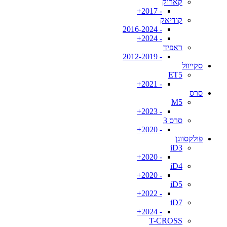
קארוק
- 2017+
קודיאק
- 2016-2024
- 2024+
ראפיד
- 2012-2019
סקייוול
ET5
- 2021+
סרס
M5
- 2023+
סרס 3
- 2020+
פולקסווגן
iD3
- 2020+
iD4
- 2020+
iD5
- 2022+
iD7
- 2024+
T-CROSS