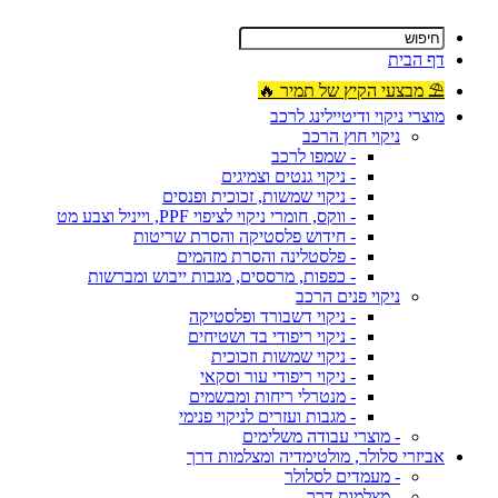
דף הבית
⛱ מבצעי הקיץ של תמיר 🔥
מוצרי ניקוי ודיטיילינג לרכב
ניקוי חוץ הרכב
- שמפו לרכב
- ניקוי גנטים וצמיגים
- ניקוי שמשות, זכוכית ופנסים
- ווקס, חומרי ניקוי לציפוי PPF, וייניל וצבע מט
- חידוש פלסטיקה והסרת שריטות
- פלסטלינה והסרת מזהמים
- כפפות, מרססים, מגבות ייבוש ומברשות
ניקוי פנים הרכב
- ניקוי דשבורד ופלסטיקה
- ניקוי ריפודי בד ושטיחים
- ניקוי שמשות וזכוכית
- ניקוי ריפודי עור וסקאי
- מנטרלי ריחות ומבשמים
- מגבות ועזרים לניקוי פנימי
- מוצרי עבודה משלימים
אביזרי סלולר, מולטימדיה ומצלמות דרך
- מעמדים לסלולר
- מצלמות דרך