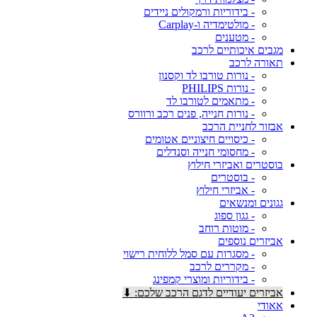
- בידוריות ורמקולים ניידים
- מולטימדיה ו-Carplay
- מטענים
מגבים איכותיים לרכב
תאורה לרכב
- נורות טורבו לד וקסנון
- נורות PHILIPS
- מתאמים לטורבו לד
- נורות חנייה, פנים רכב ורוורס
אבזור לחניית הרכב
- כיסויים חיצוניים אטומים
- מחסומי חנייה וסנדלים
בוסטרים ואביזרי חילוץ
- בוסטרים
- אביזרי חילוץ
גגונים ומנשאים
- גגון ספוג
- מוטות רוחב
אביזרים נוספים
- מסגרות עם סמל ללוחית רישוי
- מקררים לרכב
- בידוריות ומוצרי קמפינג
אביזרים יעודיים לדגם הרכב שלכם: ⬇
אאודי