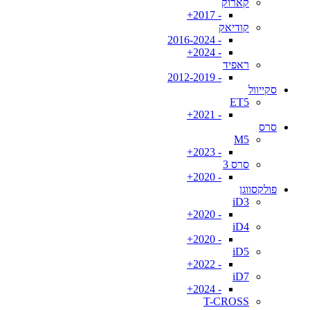
קארוק
- 2017+
קודיאק
- 2016-2024
- 2024+
ראפיד
- 2012-2019
סקייוול
ET5
- 2021+
סרס
M5
- 2023+
סרס 3
- 2020+
פולקסווגן
iD3
- 2020+
iD4
- 2020+
iD5
- 2022+
iD7
- 2024+
T-CROSS