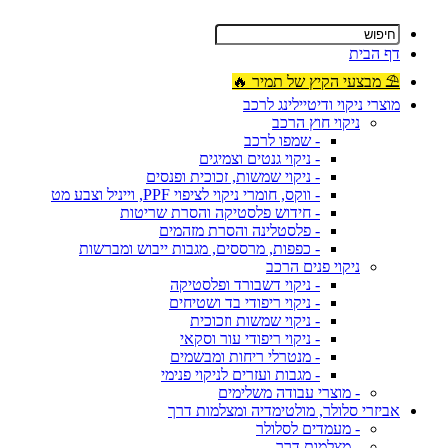
דף הבית
⛱ מבצעי הקיץ של תמיר 🔥
מוצרי ניקוי ודיטיילינג לרכב
ניקוי חוץ הרכב
- שמפו לרכב
- ניקוי גנטים וצמיגים
- ניקוי שמשות, זכוכית ופנסים
- ווקס, חומרי ניקוי לציפוי PPF, וייניל וצבע מט
- חידוש פלסטיקה והסרת שריטות
- פלסטלינה והסרת מזהמים
- כפפות, מרססים, מגבות ייבוש ומברשות
ניקוי פנים הרכב
- ניקוי דשבורד ופלסטיקה
- ניקוי ריפודי בד ושטיחים
- ניקוי שמשות וזכוכית
- ניקוי ריפודי עור וסקאי
- מנטרלי ריחות ומבשמים
- מגבות ועזרים לניקוי פנימי
- מוצרי עבודה משלימים
אביזרי סלולר, מולטימדיה ומצלמות דרך
- מעמדים לסלולר
- מצלמות דרך