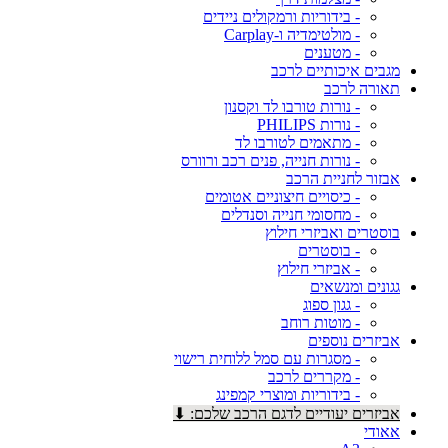
- בידוריות ורמקולים ניידים
- מולטימדיה ו-Carplay
- מטענים
מגבים איכותיים לרכב
תאורה לרכב
- נורות טורבו לד וקסנון
- נורות PHILIPS
- מתאמים לטורבו לד
- נורות חנייה, פנים רכב ורוורס
אבזור לחניית הרכב
- כיסויים חיצוניים אטומים
- מחסומי חנייה וסנדלים
בוסטרים ואביזרי חילוץ
- בוסטרים
- אביזרי חילוץ
גגונים ומנשאים
- גגון ספוג
- מוטות רוחב
אביזרים נוספים
- מסגרות עם סמל ללוחית רישוי
- מקררים לרכב
- בידוריות ומוצרי קמפינג
אביזרים יעודיים לדגם הרכב שלכם: ⬇
אאודי