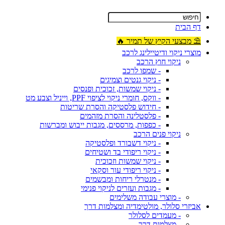
דף הבית
⛱ מבצעי הקיץ של תמיר 🔥
מוצרי ניקוי ודיטיילינג לרכב
ניקוי חוץ הרכב
- שמפו לרכב
- ניקוי גנטים וצמיגים
- ניקוי שמשות, זכוכית ופנסים
- ווקס, חומרי ניקוי לציפוי PPF, וייניל וצבע מט
- חידוש פלסטיקה והסרת שריטות
- פלסטלינה והסרת מזהמים
- כפפות, מרססים, מגבות ייבוש ומברשות
ניקוי פנים הרכב
- ניקוי דשבורד ופלסטיקה
- ניקוי ריפודי בד ושטיחים
- ניקוי שמשות וזכוכית
- ניקוי ריפודי עור וסקאי
- מנטרלי ריחות ומבשמים
- מגבות ועזרים לניקוי פנימי
- מוצרי עבודה משלימים
אביזרי סלולר, מולטימדיה ומצלמות דרך
- מעמדים לסלולר
- מצלמות דרך