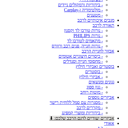
- בידוריות ורמקולים ניידים
- מולטימדיה ו-Carplay
- מטענים
מגבים איכותיים לרכב
תאורה לרכב
- נורות טורבו לד וקסנון
- נורות PHILIPS
- מתאמים לטורבו לד
- נורות חנייה, פנים רכב ורוורס
אבזור לחניית הרכב
- כיסויים חיצוניים אטומים
- מחסומי חנייה וסנדלים
בוסטרים ואביזרי חילוץ
- בוסטרים
- אביזרי חילוץ
גגונים ומנשאים
- גגון ספוג
- מוטות רוחב
אביזרים נוספים
- מסגרות עם סמל ללוחית רישוי
- מקררים לרכב
- בידוריות ומוצרי קמפינג
אביזרים יעודיים לדגם הרכב שלכם: ⬇
אאודי