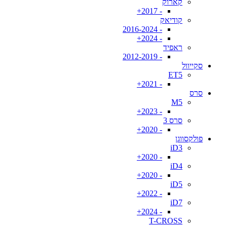
קארוק
- 2017+
קודיאק
- 2016-2024
- 2024+
ראפיד
- 2012-2019
סקייוול
ET5
- 2021+
סרס
M5
- 2023+
סרס 3
- 2020+
פולקסווגן
iD3
- 2020+
iD4
- 2020+
iD5
- 2022+
iD7
- 2024+
T-CROSS