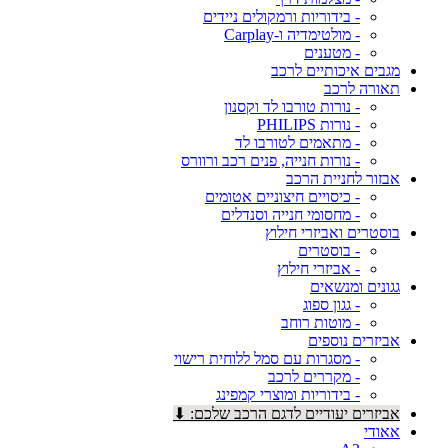
- בידוריות ורמקולים ניידים
- מולטימדיה ו-Carplay
- מטענים
מגבים איכותיים לרכב
תאורה לרכב
- נורות טורבו לד וקסנון
- נורות PHILIPS
- מתאמים לטורבו לד
- נורות חנייה, פנים רכב ורוורס
אבזור לחניית הרכב
- כיסויים חיצוניים אטומים
- מחסומי חנייה וסנדלים
בוסטרים ואביזרי חילוץ
- בוסטרים
- אביזרי חילוץ
גגונים ומנשאים
- גגון ספוג
- מוטות רוחב
אביזרים נוספים
- מסגרות עם סמל ללוחית רישוי
- מקררים לרכב
- בידוריות ומוצרי קמפינג
אביזרים יעודיים לדגם הרכב שלכם: ⬇
אאודי