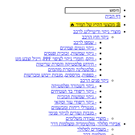
דף הבית
⛱ מבצעי הקיץ של תמיר 🔥
מוצרי ניקוי ודיטיילינג לרכב
ניקוי חוץ הרכב
- שמפו לרכב
- ניקוי גנטים וצמיגים
- ניקוי שמשות, זכוכית ופנסים
- ווקס, חומרי ניקוי לציפוי PPF, וייניל וצבע מט
- חידוש פלסטיקה והסרת שריטות
- פלסטלינה והסרת מזהמים
- כפפות, מרססים, מגבות ייבוש ומברשות
ניקוי פנים הרכב
- ניקוי דשבורד ופלסטיקה
- ניקוי ריפודי בד ושטיחים
- ניקוי שמשות וזכוכית
- ניקוי ריפודי עור וסקאי
- מנטרלי ריחות ומבשמים
- מגבות ועזרים לניקוי פנימי
- מוצרי עבודה משלימים
אביזרי סלולר, מולטימדיה ומצלמות דרך
- מעמדים לסלולר
- מצלמות דרך