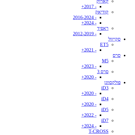
קארוק
- 2017+
קודיאק
- 2016-2024
- 2024+
ראפיד
- 2012-2019
סקייוול
ET5
- 2021+
סרס
M5
- 2023+
סרס 3
- 2020+
פולקסווגן
iD3
- 2020+
iD4
- 2020+
iD5
- 2022+
iD7
- 2024+
T-CROSS