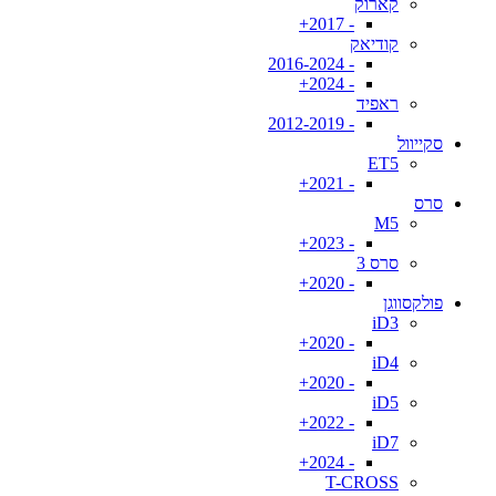
קארוק
- 2017+
קודיאק
- 2016-2024
- 2024+
ראפיד
- 2012-2019
סקייוול
ET5
- 2021+
סרס
M5
- 2023+
סרס 3
- 2020+
פולקסווגן
iD3
- 2020+
iD4
- 2020+
iD5
- 2022+
iD7
- 2024+
T-CROSS