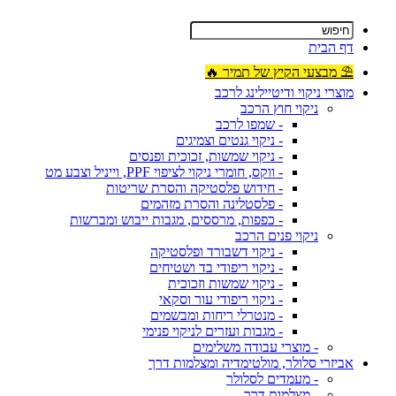
דף הבית
⛱ מבצעי הקיץ של תמיר 🔥
מוצרי ניקוי ודיטיילינג לרכב
ניקוי חוץ הרכב
- שמפו לרכב
- ניקוי גנטים וצמיגים
- ניקוי שמשות, זכוכית ופנסים
- ווקס, חומרי ניקוי לציפוי PPF, וייניל וצבע מט
- חידוש פלסטיקה והסרת שריטות
- פלסטלינה והסרת מזהמים
- כפפות, מרססים, מגבות ייבוש ומברשות
ניקוי פנים הרכב
- ניקוי דשבורד ופלסטיקה
- ניקוי ריפודי בד ושטיחים
- ניקוי שמשות וזכוכית
- ניקוי ריפודי עור וסקאי
- מנטרלי ריחות ומבשמים
- מגבות ועזרים לניקוי פנימי
- מוצרי עבודה משלימים
אביזרי סלולר, מולטימדיה ומצלמות דרך
- מעמדים לסלולר
- מצלמות דרך