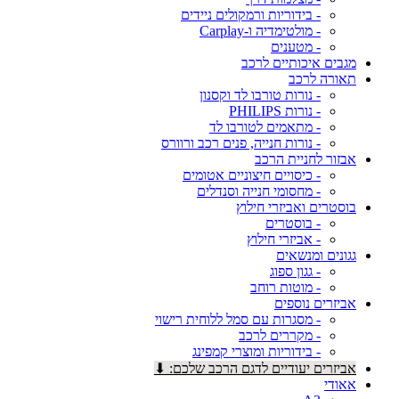
- בידוריות ורמקולים ניידים
- מולטימדיה ו-Carplay
- מטענים
מגבים איכותיים לרכב
תאורה לרכב
- נורות טורבו לד וקסנון
- נורות PHILIPS
- מתאמים לטורבו לד
- נורות חנייה, פנים רכב ורוורס
אבזור לחניית הרכב
- כיסויים חיצוניים אטומים
- מחסומי חנייה וסנדלים
בוסטרים ואביזרי חילוץ
- בוסטרים
- אביזרי חילוץ
גגונים ומנשאים
- גגון ספוג
- מוטות רוחב
אביזרים נוספים
- מסגרות עם סמל ללוחית רישוי
- מקררים לרכב
- בידוריות ומוצרי קמפינג
אביזרים יעודיים לדגם הרכב שלכם: ⬇
אאודי