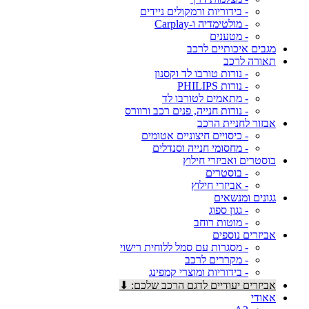
- בידוריות ורמקולים ניידים
- מולטימדיה ו-Carplay
- מטענים
מגבים איכותיים לרכב
תאורה לרכב
- נורות טורבו לד וקסנון
- נורות PHILIPS
- מתאמים לטורבו לד
- נורות חנייה, פנים רכב ורוורס
אבזור לחניית הרכב
- כיסויים חיצוניים אטומים
- מחסומי חנייה וסנדלים
בוסטרים ואביזרי חילוץ
- בוסטרים
- אביזרי חילוץ
גגונים ומנשאים
- גגון ספוג
- מוטות רוחב
אביזרים נוספים
- מסגרות עם סמל ללוחית רישוי
- מקררים לרכב
- בידוריות ומוצרי קמפינג
אביזרים יעודיים לדגם הרכב שלכם: ⬇
אאודי