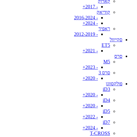
קארוק
- 2017+
קודיאק
- 2016-2024
- 2024+
ראפיד
- 2012-2019
סקייוול
ET5
- 2021+
סרס
M5
- 2023+
סרס 3
- 2020+
פולקסווגן
iD3
- 2020+
iD4
- 2020+
iD5
- 2022+
iD7
- 2024+
T-CROSS