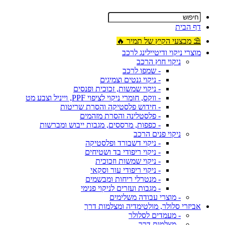
דף הבית
⛱ מבצעי הקיץ של תמיר 🔥
מוצרי ניקוי ודיטיילינג לרכב
ניקוי חוץ הרכב
- שמפו לרכב
- ניקוי גנטים וצמיגים
- ניקוי שמשות, זכוכית ופנסים
- ווקס, חומרי ניקוי לציפוי PPF, וייניל וצבע מט
- חידוש פלסטיקה והסרת שריטות
- פלסטלינה והסרת מזהמים
- כפפות, מרססים, מגבות ייבוש ומברשות
ניקוי פנים הרכב
- ניקוי דשבורד ופלסטיקה
- ניקוי ריפודי בד ושטיחים
- ניקוי שמשות וזכוכית
- ניקוי ריפודי עור וסקאי
- מנטרלי ריחות ומבשמים
- מגבות ועזרים לניקוי פנימי
- מוצרי עבודה משלימים
אביזרי סלולר, מולטימדיה ומצלמות דרך
- מעמדים לסלולר
- מצלמות דרך