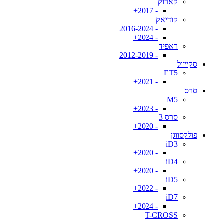
קארוק
- 2017+
קודיאק
- 2016-2024
- 2024+
ראפיד
- 2012-2019
סקייוול
ET5
- 2021+
סרס
M5
- 2023+
סרס 3
- 2020+
פולקסווגן
iD3
- 2020+
iD4
- 2020+
iD5
- 2022+
iD7
- 2024+
T-CROSS