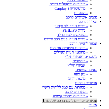
- בידוריות ורמקולים ניידים
- מולטימדיה ו-Carplay
- מטענים
מגבים איכותיים לרכב
תאורה לרכב
- נורות טורבו לד וקסנון
- נורות PHILIPS
- מתאמים לטורבו לד
- נורות חנייה, פנים רכב ורוורס
אבזור לחניית הרכב
- כיסויים חיצוניים אטומים
- מחסומי חנייה וסנדלים
בוסטרים ואביזרי חילוץ
- בוסטרים
- אביזרי חילוץ
גגונים ומנשאים
- גגון ספוג
- מוטות רוחב
אביזרים נוספים
- מסגרות עם סמל ללוחית רישוי
- מקררים לרכב
- בידוריות ומוצרי קמפינג
אביזרים יעודיים לדגם הרכב שלכם: ⬇
אאודי