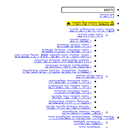
דף הבית
⛱ מבצעי הקיץ של תמיר 🔥
מוצרי ניקוי ודיטיילינג לרכב
ניקוי חוץ הרכב
- שמפו לרכב
- ניקוי גנטים וצמיגים
- ניקוי שמשות, זכוכית ופנסים
- ווקס, חומרי ניקוי לציפוי PPF, וייניל וצבע מט
- חידוש פלסטיקה והסרת שריטות
- פלסטלינה והסרת מזהמים
- כפפות, מרססים, מגבות ייבוש ומברשות
ניקוי פנים הרכב
- ניקוי דשבורד ופלסטיקה
- ניקוי ריפודי בד ושטיחים
- ניקוי שמשות וזכוכית
- ניקוי ריפודי עור וסקאי
- מנטרלי ריחות ומבשמים
- מגבות ועזרים לניקוי פנימי
- מוצרי עבודה משלימים
אביזרי סלולר, מולטימדיה ומצלמות דרך
- מעמדים לסלולר
- מצלמות דרך