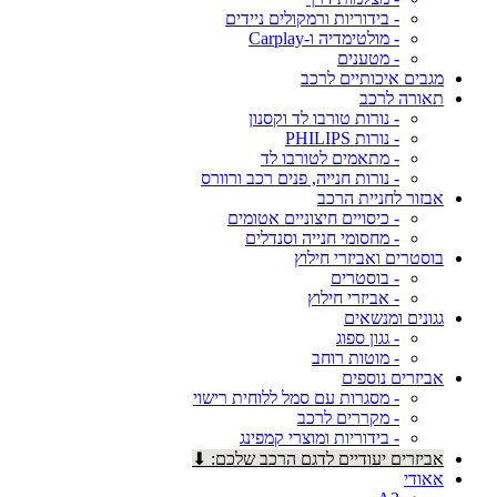
- בידוריות ורמקולים ניידים
- מולטימדיה ו-Carplay
- מטענים
מגבים איכותיים לרכב
תאורה לרכב
- נורות טורבו לד וקסנון
- נורות PHILIPS
- מתאמים לטורבו לד
- נורות חנייה, פנים רכב ורוורס
אבזור לחניית הרכב
- כיסויים חיצוניים אטומים
- מחסומי חנייה וסנדלים
בוסטרים ואביזרי חילוץ
- בוסטרים
- אביזרי חילוץ
גגונים ומנשאים
- גגון ספוג
- מוטות רוחב
אביזרים נוספים
- מסגרות עם סמל ללוחית רישוי
- מקררים לרכב
- בידוריות ומוצרי קמפינג
אביזרים יעודיים לדגם הרכב שלכם: ⬇
אאודי