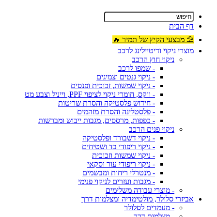
דף הבית
⛱ מבצעי הקיץ של תמיר 🔥
מוצרי ניקוי ודיטיילינג לרכב
ניקוי חוץ הרכב
- שמפו לרכב
- ניקוי גנטים וצמיגים
- ניקוי שמשות, זכוכית ופנסים
- ווקס, חומרי ניקוי לציפוי PPF, וייניל וצבע מט
- חידוש פלסטיקה והסרת שריטות
- פלסטלינה והסרת מזהמים
- כפפות, מרססים, מגבות ייבוש ומברשות
ניקוי פנים הרכב
- ניקוי דשבורד ופלסטיקה
- ניקוי ריפודי בד ושטיחים
- ניקוי שמשות וזכוכית
- ניקוי ריפודי עור וסקאי
- מנטרלי ריחות ומבשמים
- מגבות ועזרים לניקוי פנימי
- מוצרי עבודה משלימים
אביזרי סלולר, מולטימדיה ומצלמות דרך
- מעמדים לסלולר
- מצלמות דרך