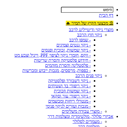
דף הבית
⛱ מבצעי הקיץ של תמיר 🔥
מוצרי ניקוי ודיטיילינג לרכב
ניקוי חוץ הרכב
- שמפו לרכב
- ניקוי גנטים וצמיגים
- ניקוי שמשות, זכוכית ופנסים
- ווקס, חומרי ניקוי לציפוי PPF, וייניל וצבע מט
- חידוש פלסטיקה והסרת שריטות
- פלסטלינה והסרת מזהמים
- כפפות, מרססים, מגבות ייבוש ומברשות
ניקוי פנים הרכב
- ניקוי דשבורד ופלסטיקה
- ניקוי ריפודי בד ושטיחים
- ניקוי שמשות וזכוכית
- ניקוי ריפודי עור וסקאי
- מנטרלי ריחות ומבשמים
- מגבות ועזרים לניקוי פנימי
- מוצרי עבודה משלימים
אביזרי סלולר, מולטימדיה ומצלמות דרך
- מעמדים לסלולר
- מצלמות דרך