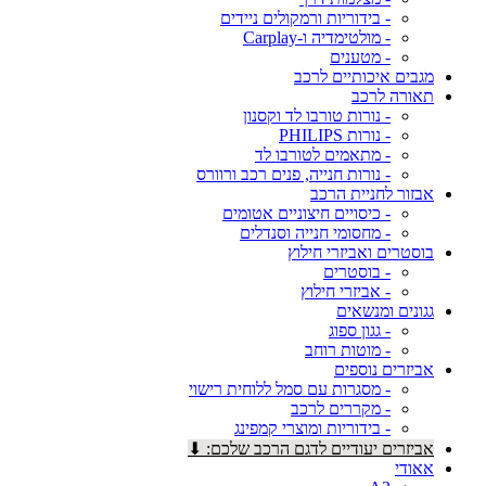
- בידוריות ורמקולים ניידים
- מולטימדיה ו-Carplay
- מטענים
מגבים איכותיים לרכב
תאורה לרכב
- נורות טורבו לד וקסנון
- נורות PHILIPS
- מתאמים לטורבו לד
- נורות חנייה, פנים רכב ורוורס
אבזור לחניית הרכב
- כיסויים חיצוניים אטומים
- מחסומי חנייה וסנדלים
בוסטרים ואביזרי חילוץ
- בוסטרים
- אביזרי חילוץ
גגונים ומנשאים
- גגון ספוג
- מוטות רוחב
אביזרים נוספים
- מסגרות עם סמל ללוחית רישוי
- מקררים לרכב
- בידוריות ומוצרי קמפינג
אביזרים יעודיים לדגם הרכב שלכם: ⬇
אאודי