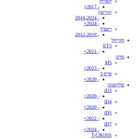
קארוק
- 2017+
קודיאק
- 2016-2024
- 2024+
ראפיד
- 2012-2019
סקייוול
ET5
- 2021+
סרס
M5
- 2023+
סרס 3
- 2020+
פולקסווגן
iD3
- 2020+
iD4
- 2020+
iD5
- 2022+
iD7
- 2024+
T-CROSS