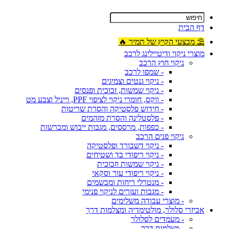
דף הבית
⛱ מבצעי הקיץ של תמיר 🔥
מוצרי ניקוי ודיטיילינג לרכב
ניקוי חוץ הרכב
- שמפו לרכב
- ניקוי גנטים וצמיגים
- ניקוי שמשות, זכוכית ופנסים
- ווקס, חומרי ניקוי לציפוי PPF, וייניל וצבע מט
- חידוש פלסטיקה והסרת שריטות
- פלסטלינה והסרת מזהמים
- כפפות, מרססים, מגבות ייבוש ומברשות
ניקוי פנים הרכב
- ניקוי דשבורד ופלסטיקה
- ניקוי ריפודי בד ושטיחים
- ניקוי שמשות וזכוכית
- ניקוי ריפודי עור וסקאי
- מנטרלי ריחות ומבשמים
- מגבות ועזרים לניקוי פנימי
- מוצרי עבודה משלימים
אביזרי סלולר, מולטימדיה ומצלמות דרך
- מעמדים לסלולר
- מצלמות דרך