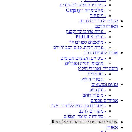
- בידוריות ורמקולים ניידים
- מולטימדיה ו-Carplay
- מטענים
מגבים איכותיים לרכב
תאורה לרכב
- נורות טורבו לד וקסנון
- נורות PHILIPS
- מתאמים לטורבו לד
- נורות חנייה, פנים רכב ורוורס
אבזור לחניית הרכב
- כיסויים חיצוניים אטומים
- מחסומי חנייה וסנדלים
בוסטרים ואביזרי חילוץ
- בוסטרים
- אביזרי חילוץ
גגונים ומנשאים
- גגון ספוג
- מוטות רוחב
אביזרים נוספים
- מסגרות עם סמל ללוחית רישוי
- מקררים לרכב
- בידוריות ומוצרי קמפינג
אביזרים יעודיים לדגם הרכב שלכם: ⬇
אאודי