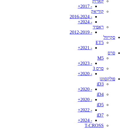
קארוק
- 2017+
קודיאק
- 2016-2024
- 2024+
ראפיד
- 2012-2019
סקייוול
ET5
- 2021+
סרס
M5
- 2023+
סרס 3
- 2020+
פולקסווגן
iD3
- 2020+
iD4
- 2020+
iD5
- 2022+
iD7
- 2024+
T-CROSS