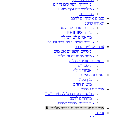
- בידוריות ורמקולים ניידים
- מולטימדיה ו-Carplay
- מטענים
מגבים איכותיים לרכב
תאורה לרכב
- נורות טורבו לד וקסנון
- נורות PHILIPS
- מתאמים לטורבו לד
- נורות חנייה, פנים רכב ורוורס
אבזור לחניית הרכב
- כיסויים חיצוניים אטומים
- מחסומי חנייה וסנדלים
בוסטרים ואביזרי חילוץ
- בוסטרים
- אביזרי חילוץ
גגונים ומנשאים
- גגון ספוג
- מוטות רוחב
אביזרים נוספים
- מסגרות עם סמל ללוחית רישוי
- מקררים לרכב
- בידוריות ומוצרי קמפינג
אביזרים יעודיים לדגם הרכב שלכם: ⬇
אאודי