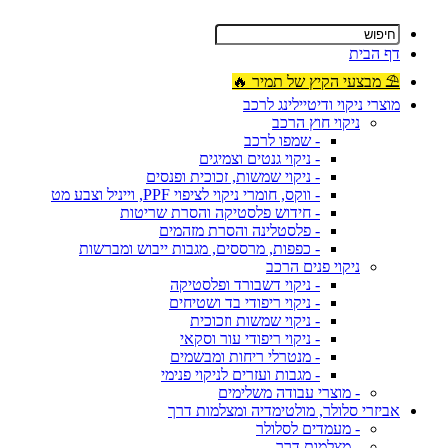
דף הבית
⛱ מבצעי הקיץ של תמיר 🔥
מוצרי ניקוי ודיטיילינג לרכב
ניקוי חוץ הרכב
- שמפו לרכב
- ניקוי גנטים וצמיגים
- ניקוי שמשות, זכוכית ופנסים
- ווקס, חומרי ניקוי לציפוי PPF, וייניל וצבע מט
- חידוש פלסטיקה והסרת שריטות
- פלסטלינה והסרת מזהמים
- כפפות, מרססים, מגבות ייבוש ומברשות
ניקוי פנים הרכב
- ניקוי דשבורד ופלסטיקה
- ניקוי ריפודי בד ושטיחים
- ניקוי שמשות וזכוכית
- ניקוי ריפודי עור וסקאי
- מנטרלי ריחות ומבשמים
- מגבות ועזרים לניקוי פנימי
- מוצרי עבודה משלימים
אביזרי סלולר, מולטימדיה ומצלמות דרך
- מעמדים לסלולר
- מצלמות דרך