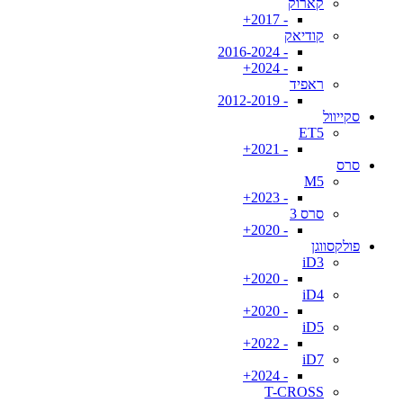
קארוק
- 2017+
קודיאק
- 2016-2024
- 2024+
ראפיד
- 2012-2019
סקייוול
ET5
- 2021+
סרס
M5
- 2023+
סרס 3
- 2020+
פולקסווגן
iD3
- 2020+
iD4
- 2020+
iD5
- 2022+
iD7
- 2024+
T-CROSS