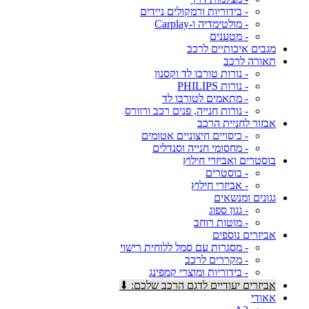
- בידוריות ורמקולים ניידים
- מולטימדיה ו-Carplay
- מטענים
מגבים איכותיים לרכב
תאורה לרכב
- נורות טורבו לד וקסנון
- נורות PHILIPS
- מתאמים לטורבו לד
- נורות חנייה, פנים רכב ורוורס
אבזור לחניית הרכב
- כיסויים חיצוניים אטומים
- מחסומי חנייה וסנדלים
בוסטרים ואביזרי חילוץ
- בוסטרים
- אביזרי חילוץ
גגונים ומנשאים
- גגון ספוג
- מוטות רוחב
אביזרים נוספים
- מסגרות עם סמל ללוחית רישוי
- מקררים לרכב
- בידוריות ומוצרי קמפינג
אביזרים יעודיים לדגם הרכב שלכם: ⬇
אאודי