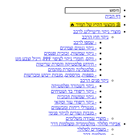
דף הבית
⛱ מבצעי הקיץ של תמיר 🔥
מוצרי ניקוי ודיטיילינג לרכב
ניקוי חוץ הרכב
- שמפו לרכב
- ניקוי גנטים וצמיגים
- ניקוי שמשות, זכוכית ופנסים
- ווקס, חומרי ניקוי לציפוי PPF, וייניל וצבע מט
- חידוש פלסטיקה והסרת שריטות
- פלסטלינה והסרת מזהמים
- כפפות, מרססים, מגבות ייבוש ומברשות
ניקוי פנים הרכב
- ניקוי דשבורד ופלסטיקה
- ניקוי ריפודי בד ושטיחים
- ניקוי שמשות וזכוכית
- ניקוי ריפודי עור וסקאי
- מנטרלי ריחות ומבשמים
- מגבות ועזרים לניקוי פנימי
- מוצרי עבודה משלימים
אביזרי סלולר, מולטימדיה ומצלמות דרך
- מעמדים לסלולר
- מצלמות דרך