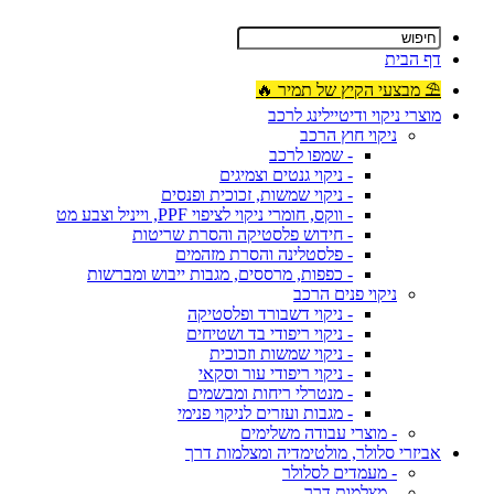
דף הבית
⛱ מבצעי הקיץ של תמיר 🔥
מוצרי ניקוי ודיטיילינג לרכב
ניקוי חוץ הרכב
- שמפו לרכב
- ניקוי גנטים וצמיגים
- ניקוי שמשות, זכוכית ופנסים
- ווקס, חומרי ניקוי לציפוי PPF, וייניל וצבע מט
- חידוש פלסטיקה והסרת שריטות
- פלסטלינה והסרת מזהמים
- כפפות, מרססים, מגבות ייבוש ומברשות
ניקוי פנים הרכב
- ניקוי דשבורד ופלסטיקה
- ניקוי ריפודי בד ושטיחים
- ניקוי שמשות וזכוכית
- ניקוי ריפודי עור וסקאי
- מנטרלי ריחות ומבשמים
- מגבות ועזרים לניקוי פנימי
- מוצרי עבודה משלימים
אביזרי סלולר, מולטימדיה ומצלמות דרך
- מעמדים לסלולר
- מצלמות דרך