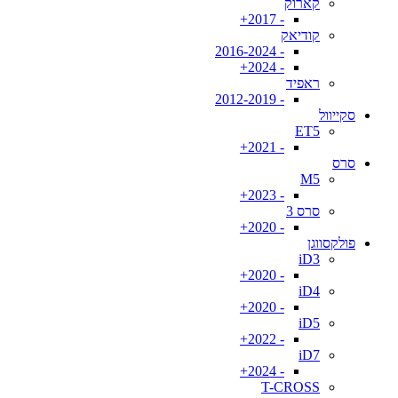
קארוק
- 2017+
קודיאק
- 2016-2024
- 2024+
ראפיד
- 2012-2019
סקייוול
ET5
- 2021+
סרס
M5
- 2023+
סרס 3
- 2020+
פולקסווגן
iD3
- 2020+
iD4
- 2020+
iD5
- 2022+
iD7
- 2024+
T-CROSS