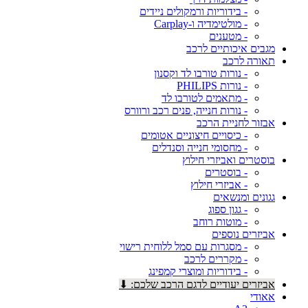
- בידוריות ורמקולים ניידים
- מולטימדיה ו-Carplay
- מטענים
מגבים איכותיים לרכב
תאורה לרכב
- נורות טורבו לד וקסנון
- נורות PHILIPS
- מתאמים לטורבו לד
- נורות חנייה, פנים רכב ורוורס
אבזור לחניית הרכב
- כיסויים חיצוניים אטומים
- מחסומי חנייה וסנדלים
בוסטרים ואביזרי חילוץ
- בוסטרים
- אביזרי חילוץ
גגונים ומנשאים
- גגון ספוג
- מוטות רוחב
אביזרים נוספים
- מסגרות עם סמל ללוחית רישוי
- מקררים לרכב
- בידוריות ומוצרי קמפינג
אביזרים יעודיים לדגם הרכב שלכם: ⬇
אאודי