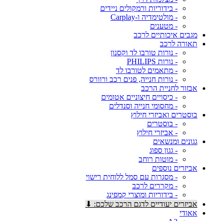
- בידוריות ורמקולים ניידים
- מולטימדיה ו-Carplay
- מטענים
מגבים איכותיים לרכב
תאורה לרכב
- נורות טורבו לד וקסנון
- נורות PHILIPS
- מתאמים לטורבו לד
- נורות חנייה, פנים רכב ורוורס
אבזור לחניית הרכב
- כיסויים חיצוניים אטומים
- מחסומי חנייה וסנדלים
בוסטרים ואביזרי חילוץ
- בוסטרים
- אביזרי חילוץ
גגונים ומנשאים
- גגון ספוג
- מוטות רוחב
אביזרים נוספים
- מסגרות עם סמל ללוחית רישוי
- מקררים לרכב
- בידוריות ומוצרי קמפינג
אביזרים יעודיים לדגם הרכב שלכם: ⬇
אאודי