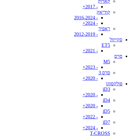
קארוק
- 2017+
קודיאק
- 2016-2024
- 2024+
ראפיד
- 2012-2019
סקייוול
ET5
- 2021+
סרס
M5
- 2023+
סרס 3
- 2020+
פולקסווגן
iD3
- 2020+
iD4
- 2020+
iD5
- 2022+
iD7
- 2024+
T-CROSS