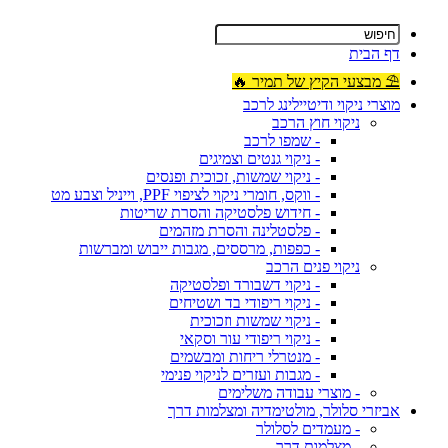
דף הבית
⛱ מבצעי הקיץ של תמיר 🔥
מוצרי ניקוי ודיטיילינג לרכב
ניקוי חוץ הרכב
- שמפו לרכב
- ניקוי גנטים וצמיגים
- ניקוי שמשות, זכוכית ופנסים
- ווקס, חומרי ניקוי לציפוי PPF, וייניל וצבע מט
- חידוש פלסטיקה והסרת שריטות
- פלסטלינה והסרת מזהמים
- כפפות, מרססים, מגבות ייבוש ומברשות
ניקוי פנים הרכב
- ניקוי דשבורד ופלסטיקה
- ניקוי ריפודי בד ושטיחים
- ניקוי שמשות וזכוכית
- ניקוי ריפודי עור וסקאי
- מנטרלי ריחות ומבשמים
- מגבות ועזרים לניקוי פנימי
- מוצרי עבודה משלימים
אביזרי סלולר, מולטימדיה ומצלמות דרך
- מעמדים לסלולר
- מצלמות דרך