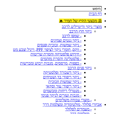
דף הבית
⛱ מבצעי הקיץ של תמיר 🔥
מוצרי ניקוי ודיטיילינג לרכב
ניקוי חוץ הרכב
- שמפו לרכב
- ניקוי גנטים וצמיגים
- ניקוי שמשות, זכוכית ופנסים
- ווקס, חומרי ניקוי לציפוי PPF, וייניל וצבע מט
- חידוש פלסטיקה והסרת שריטות
- פלסטלינה והסרת מזהמים
- כפפות, מרססים, מגבות ייבוש ומברשות
ניקוי פנים הרכב
- ניקוי דשבורד ופלסטיקה
- ניקוי ריפודי בד ושטיחים
- ניקוי שמשות וזכוכית
- ניקוי ריפודי עור וסקאי
- מנטרלי ריחות ומבשמים
- מגבות ועזרים לניקוי פנימי
- מוצרי עבודה משלימים
אביזרי סלולר, מולטימדיה ומצלמות דרך
- מעמדים לסלולר
- מצלמות דרך