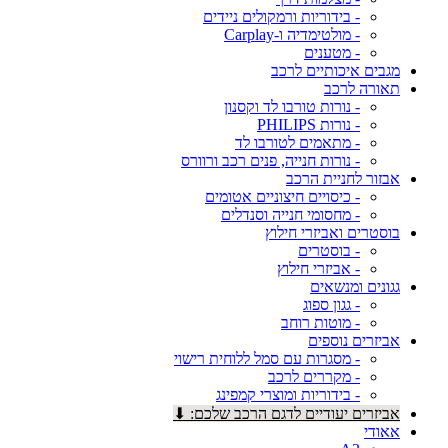
- בידוריות ורמקולים ניידים
- מולטימדיה ו-Carplay
- מטענים
מגבים איכותיים לרכב
תאורה לרכב
- נורות טורבו לד וקסנון
- נורות PHILIPS
- מתאמים לטורבו לד
- נורות חנייה, פנים רכב ורוורס
אבזור לחניית הרכב
- כיסויים חיצוניים אטומים
- מחסומי חנייה וסנדלים
בוסטרים ואביזרי חילוץ
- בוסטרים
- אביזרי חילוץ
גגונים ומנשאים
- גגון ספוג
- מוטות רוחב
אביזרים נוספים
- מסגרות עם סמל ללוחית רישוי
- מקררים לרכב
- בידוריות ומוצרי קמפינג
אביזרים יעודיים לדגם הרכב שלכם: ⬇
אאודי