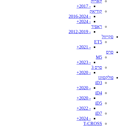
קארוק
- 2017+
קודיאק
- 2016-2024
- 2024+
ראפיד
- 2012-2019
סקייוול
ET5
- 2021+
סרס
M5
- 2023+
סרס 3
- 2020+
פולקסווגן
iD3
- 2020+
iD4
- 2020+
iD5
- 2022+
iD7
- 2024+
T-CROSS