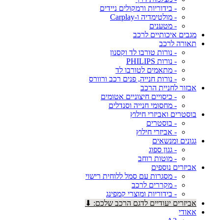
- בידוריות ורמקולים ניידים
- מולטימדיה ו-Carplay
- מטענים
מגבים איכותיים לרכב
תאורה לרכב
- נורות טורבו לד וקסנון
- נורות PHILIPS
- מתאמים לטורבו לד
- נורות חנייה, פנים רכב ורוורס
אבזור לחניית הרכב
- כיסויים חיצוניים אטומים
- מחסומי חנייה וסנדלים
בוסטרים ואביזרי חילוץ
- בוסטרים
- אביזרי חילוץ
גגונים ומנשאים
- גגון ספוג
- מוטות רוחב
אביזרים נוספים
- מסגרות עם סמל ללוחית רישוי
- מקררים לרכב
- בידוריות ומוצרי קמפינג
אביזרים יעודיים לדגם הרכב שלכם: ⬇
אאודי