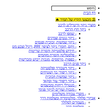
דף הבית
⛱ מבצעי הקיץ של תמיר 🔥
מוצרי ניקוי ודיטיילינג לרכב
ניקוי חוץ הרכב
- שמפו לרכב
- ניקוי גנטים וצמיגים
- ניקוי שמשות, זכוכית ופנסים
- ווקס, חומרי ניקוי לציפוי PPF, וייניל וצבע מט
- חידוש פלסטיקה והסרת שריטות
- פלסטלינה והסרת מזהמים
- כפפות, מרססים, מגבות ייבוש ומברשות
ניקוי פנים הרכב
- ניקוי דשבורד ופלסטיקה
- ניקוי ריפודי בד ושטיחים
- ניקוי שמשות וזכוכית
- ניקוי ריפודי עור וסקאי
- מנטרלי ריחות ומבשמים
- מגבות ועזרים לניקוי פנימי
- מוצרי עבודה משלימים
אביזרי סלולר, מולטימדיה ומצלמות דרך
- מעמדים לסלולר
- מצלמות דרך