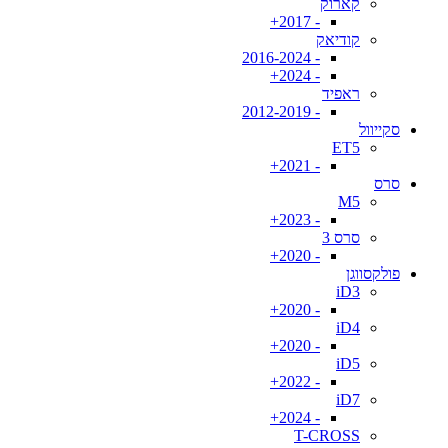
קארוק
- 2017+
קודיאק
- 2016-2024
- 2024+
ראפיד
- 2012-2019
סקייוול
ET5
- 2021+
סרס
M5
- 2023+
סרס 3
- 2020+
פולקסווגן
iD3
- 2020+
iD4
- 2020+
iD5
- 2022+
iD7
- 2024+
T-CROSS