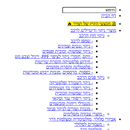
דף הבית
⛱ מבצעי הקיץ של תמיר 🔥
מוצרי ניקוי ודיטיילינג לרכב
ניקוי חוץ הרכב
- שמפו לרכב
- ניקוי גנטים וצמיגים
- ניקוי שמשות, זכוכית ופנסים
- ווקס, חומרי ניקוי לציפוי PPF, וייניל וצבע מט
- חידוש פלסטיקה והסרת שריטות
- פלסטלינה והסרת מזהמים
- כפפות, מרססים, מגבות ייבוש ומברשות
ניקוי פנים הרכב
- ניקוי דשבורד ופלסטיקה
- ניקוי ריפודי בד ושטיחים
- ניקוי שמשות וזכוכית
- ניקוי ריפודי עור וסקאי
- מנטרלי ריחות ומבשמים
- מגבות ועזרים לניקוי פנימי
- מוצרי עבודה משלימים
אביזרי סלולר, מולטימדיה ומצלמות דרך
- מעמדים לסלולר
- מצלמות דרך