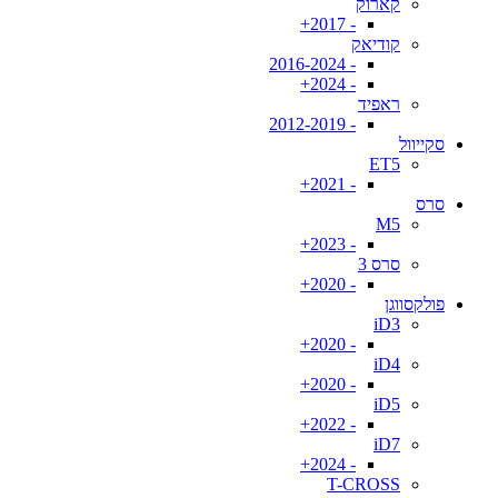
קארוק
- 2017+
קודיאק
- 2016-2024
- 2024+
ראפיד
- 2012-2019
סקייוול
ET5
- 2021+
סרס
M5
- 2023+
סרס 3
- 2020+
פולקסווגן
iD3
- 2020+
iD4
- 2020+
iD5
- 2022+
iD7
- 2024+
T-CROSS