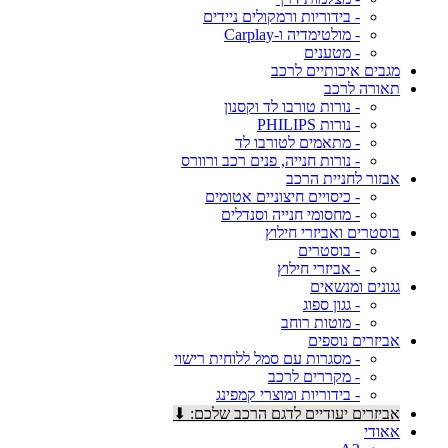
- בידוריות ורמקולים ניידים
- מולטימדיה ו-Carplay
- מטענים
מגבים איכותיים לרכב
תאורה לרכב
- נורות טורבו לד וקסנון
- נורות PHILIPS
- מתאמים לטורבו לד
- נורות חנייה, פנים רכב ורוורס
אבזור לחניית הרכב
- כיסויים חיצוניים אטומים
- מחסומי חנייה וסנדלים
בוסטרים ואביזרי חילוץ
- בוסטרים
- אביזרי חילוץ
גגונים ומנשאים
- גגון ספוג
- מוטות רוחב
אביזרים נוספים
- מסגרות עם סמל ללוחית רישוי
- מקררים לרכב
- בידוריות ומוצרי קמפינג
אביזרים יעודיים לדגם הרכב שלכם: ⬇
אאודי