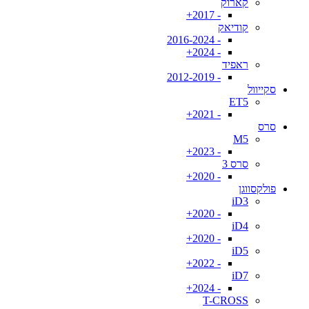
קארוק
- 2017+
קודיאק
- 2016-2024
- 2024+
ראפיד
- 2012-2019
סקייוול
ET5
- 2021+
סרס
M5
- 2023+
סרס 3
- 2020+
פולקסווגן
iD3
- 2020+
iD4
- 2020+
iD5
- 2022+
iD7
- 2024+
T-CROSS