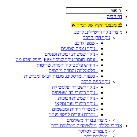
דף הבית
⛱ מבצעי הקיץ של תמיר 🔥
מוצרי ניקוי ודיטיילינג לרכב
ניקוי חוץ הרכב
- שמפו לרכב
- ניקוי גנטים וצמיגים
- ניקוי שמשות, זכוכית ופנסים
- ווקס, חומרי ניקוי לציפוי PPF, וייניל וצבע מט
- חידוש פלסטיקה והסרת שריטות
- פלסטלינה והסרת מזהמים
- כפפות, מרססים, מגבות ייבוש ומברשות
ניקוי פנים הרכב
- ניקוי דשבורד ופלסטיקה
- ניקוי ריפודי בד ושטיחים
- ניקוי שמשות וזכוכית
- ניקוי ריפודי עור וסקאי
- מנטרלי ריחות ומבשמים
- מגבות ועזרים לניקוי פנימי
- מוצרי עבודה משלימים
אביזרי סלולר, מולטימדיה ומצלמות דרך
- מעמדים לסלולר
- מצלמות דרך