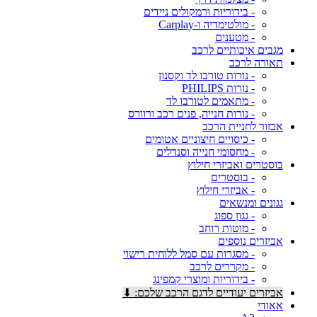
- בידוריות ורמקולים ניידים
- מולטימדיה ו-Carplay
- מטענים
מגבים איכותיים לרכב
תאורה לרכב
- נורות טורבו לד וקסנון
- נורות PHILIPS
- מתאמים לטורבו לד
- נורות חנייה, פנים רכב ורוורס
אבזור לחניית הרכב
- כיסויים חיצוניים אטומים
- מחסומי חנייה וסנדלים
בוסטרים ואביזרי חילוץ
- בוסטרים
- אביזרי חילוץ
גגונים ומנשאים
- גגון ספוג
- מוטות רוחב
אביזרים נוספים
- מסגרות עם סמל ללוחית רישוי
- מקררים לרכב
- בידוריות ומוצרי קמפינג
אביזרים יעודיים לדגם הרכב שלכם: ⬇
אאודי