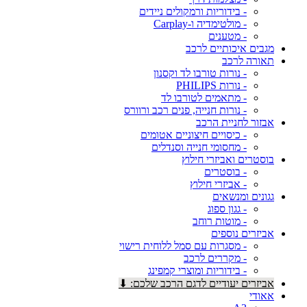
- בידוריות ורמקולים ניידים
- מולטימדיה ו-Carplay
- מטענים
מגבים איכותיים לרכב
תאורה לרכב
- נורות טורבו לד וקסנון
- נורות PHILIPS
- מתאמים לטורבו לד
- נורות חנייה, פנים רכב ורוורס
אבזור לחניית הרכב
- כיסויים חיצוניים אטומים
- מחסומי חנייה וסנדלים
בוסטרים ואביזרי חילוץ
- בוסטרים
- אביזרי חילוץ
גגונים ומנשאים
- גגון ספוג
- מוטות רוחב
אביזרים נוספים
- מסגרות עם סמל ללוחית רישוי
- מקררים לרכב
- בידוריות ומוצרי קמפינג
אביזרים יעודיים לדגם הרכב שלכם: ⬇
אאודי