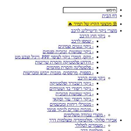
דף הבית
⛱ מבצעי הקיץ של תמיר 🔥
מוצרי ניקוי ודיטיילינג לרכב
ניקוי חוץ הרכב
- שמפו לרכב
- ניקוי גנטים וצמיגים
- ניקוי שמשות, זכוכית ופנסים
- ווקס, חומרי ניקוי לציפוי PPF, וייניל וצבע מט
- חידוש פלסטיקה והסרת שריטות
- פלסטלינה והסרת מזהמים
- כפפות, מרססים, מגבות ייבוש ומברשות
ניקוי פנים הרכב
- ניקוי דשבורד ופלסטיקה
- ניקוי ריפודי בד ושטיחים
- ניקוי שמשות וזכוכית
- ניקוי ריפודי עור וסקאי
- מנטרלי ריחות ומבשמים
- מגבות ועזרים לניקוי פנימי
- מוצרי עבודה משלימים
אביזרי סלולר, מולטימדיה ומצלמות דרך
- מעמדים לסלולר
- מצלמות דרך