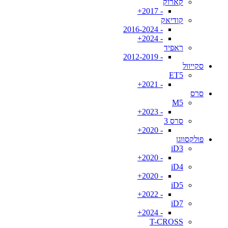
קארוק
- 2017+
קודיאק
- 2016-2024
- 2024+
ראפיד
- 2012-2019
סקייוול
ET5
- 2021+
סרס
M5
- 2023+
סרס 3
- 2020+
פולקסווגן
iD3
- 2020+
iD4
- 2020+
iD5
- 2022+
iD7
- 2024+
T-CROSS