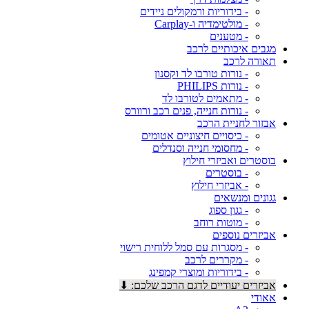
- בידוריות ורמקולים ניידים
- מולטימדיה ו-Carplay
- מטענים
מגבים איכותיים לרכב
תאורה לרכב
- נורות טורבו לד וקסנון
- נורות PHILIPS
- מתאמים לטורבו לד
- נורות חנייה, פנים רכב ורוורס
אבזור לחניית הרכב
- כיסויים חיצוניים אטומים
- מחסומי חנייה וסנדלים
בוסטרים ואביזרי חילוץ
- בוסטרים
- אביזרי חילוץ
גגונים ומנשאים
- גגון ספוג
- מוטות רוחב
אביזרים נוספים
- מסגרות עם סמל ללוחית רישוי
- מקררים לרכב
- בידוריות ומוצרי קמפינג
אביזרים יעודיים לדגם הרכב שלכם: ⬇
אאודי