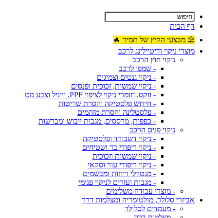
דף הבית
⛱ מבצעי הקיץ של תמיר 🔥
מוצרי ניקוי ודיטיילינג לרכב
ניקוי חוץ הרכב
- שמפו לרכב
- ניקוי גנטים וצמיגים
- ניקוי שמשות, זכוכית ופנסים
- ווקס, חומרי ניקוי לציפוי PPF, וייניל וצבע מט
- חידוש פלסטיקה והסרת שריטות
- פלסטלינה והסרת מזהמים
- כפפות, מרססים, מגבות ייבוש ומברשות
ניקוי פנים הרכב
- ניקוי דשבורד ופלסטיקה
- ניקוי ריפודי בד ושטיחים
- ניקוי שמשות וזכוכית
- ניקוי ריפודי עור וסקאי
- מנטרלי ריחות ומבשמים
- מגבות ועזרים לניקוי פנימי
- מוצרי עבודה משלימים
אביזרי סלולר, מולטימדיה ומצלמות דרך
- מעמדים לסלולר
- מצלמות דרך