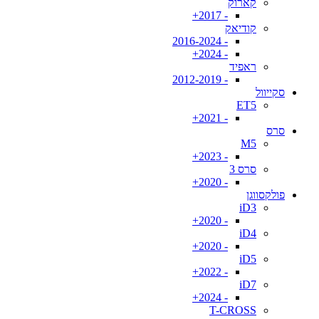
קארוק
- 2017+
קודיאק
- 2016-2024
- 2024+
ראפיד
- 2012-2019
סקייוול
ET5
- 2021+
סרס
M5
- 2023+
סרס 3
- 2020+
פולקסווגן
iD3
- 2020+
iD4
- 2020+
iD5
- 2022+
iD7
- 2024+
T-CROSS