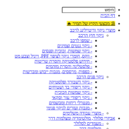
דף הבית
⛱ מבצעי הקיץ של תמיר 🔥
מוצרי ניקוי ודיטיילינג לרכב
ניקוי חוץ הרכב
- שמפו לרכב
- ניקוי גנטים וצמיגים
- ניקוי שמשות, זכוכית ופנסים
- ווקס, חומרי ניקוי לציפוי PPF, וייניל וצבע מט
- חידוש פלסטיקה והסרת שריטות
- פלסטלינה והסרת מזהמים
- כפפות, מרססים, מגבות ייבוש ומברשות
ניקוי פנים הרכב
- ניקוי דשבורד ופלסטיקה
- ניקוי ריפודי בד ושטיחים
- ניקוי שמשות וזכוכית
- ניקוי ריפודי עור וסקאי
- מנטרלי ריחות ומבשמים
- מגבות ועזרים לניקוי פנימי
- מוצרי עבודה משלימים
אביזרי סלולר, מולטימדיה ומצלמות דרך
- מעמדים לסלולר
- מצלמות דרך