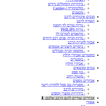
- בידוריות ורמקולים ניידים
- מולטימדיה ו-Carplay
- מטענים
מגבים איכותיים לרכב
תאורה לרכב
- נורות טורבו לד וקסנון
- נורות PHILIPS
- מתאמים לטורבו לד
- נורות חנייה, פנים רכב ורוורס
אבזור לחניית הרכב
- כיסויים חיצוניים אטומים
- מחסומי חנייה וסנדלים
בוסטרים ואביזרי חילוץ
- בוסטרים
- אביזרי חילוץ
גגונים ומנשאים
- גגון ספוג
- מוטות רוחב
אביזרים נוספים
- מסגרות עם סמל ללוחית רישוי
- מקררים לרכב
- בידוריות ומוצרי קמפינג
אביזרים יעודיים לדגם הרכב שלכם: ⬇
אאודי