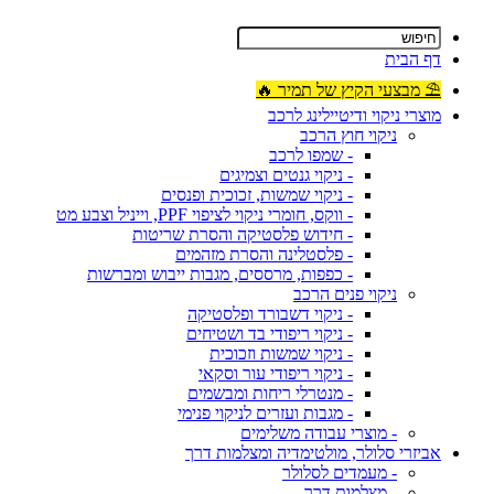
דף הבית
⛱ מבצעי הקיץ של תמיר 🔥
מוצרי ניקוי ודיטיילינג לרכב
ניקוי חוץ הרכב
- שמפו לרכב
- ניקוי גנטים וצמיגים
- ניקוי שמשות, זכוכית ופנסים
- ווקס, חומרי ניקוי לציפוי PPF, וייניל וצבע מט
- חידוש פלסטיקה והסרת שריטות
- פלסטלינה והסרת מזהמים
- כפפות, מרססים, מגבות ייבוש ומברשות
ניקוי פנים הרכב
- ניקוי דשבורד ופלסטיקה
- ניקוי ריפודי בד ושטיחים
- ניקוי שמשות וזכוכית
- ניקוי ריפודי עור וסקאי
- מנטרלי ריחות ומבשמים
- מגבות ועזרים לניקוי פנימי
- מוצרי עבודה משלימים
אביזרי סלולר, מולטימדיה ומצלמות דרך
- מעמדים לסלולר
- מצלמות דרך