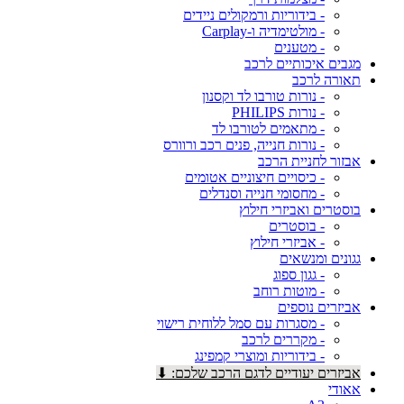
- בידוריות ורמקולים ניידים
- מולטימדיה ו-Carplay
- מטענים
מגבים איכותיים לרכב
תאורה לרכב
- נורות טורבו לד וקסנון
- נורות PHILIPS
- מתאמים לטורבו לד
- נורות חנייה, פנים רכב ורוורס
אבזור לחניית הרכב
- כיסויים חיצוניים אטומים
- מחסומי חנייה וסנדלים
בוסטרים ואביזרי חילוץ
- בוסטרים
- אביזרי חילוץ
גגונים ומנשאים
- גגון ספוג
- מוטות רוחב
אביזרים נוספים
- מסגרות עם סמל ללוחית רישוי
- מקררים לרכב
- בידוריות ומוצרי קמפינג
אביזרים יעודיים לדגם הרכב שלכם: ⬇
אאודי