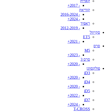
קארוק
- 2017+
קודיאק
- 2016-2024
- 2024+
ראפיד
- 2012-2019
סקייוול
ET5
- 2021+
סרס
M5
- 2023+
סרס 3
- 2020+
פולקסווגן
iD3
- 2020+
iD4
- 2020+
iD5
- 2022+
iD7
- 2024+
T-CROSS