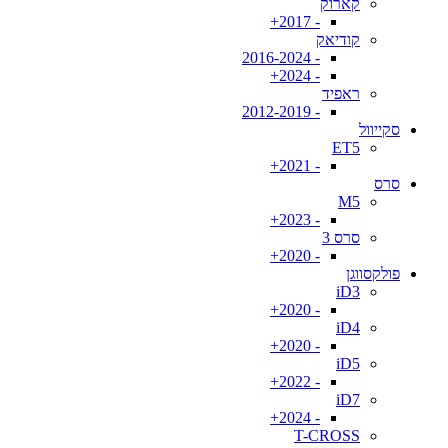
קארוק
- 2017+
קודיאק
- 2016-2024
- 2024+
ראפיד
- 2012-2019
סקייוול
ET5
- 2021+
סרס
M5
- 2023+
סרס 3
- 2020+
פולקסווגן
iD3
- 2020+
iD4
- 2020+
iD5
- 2022+
iD7
- 2024+
T-CROSS