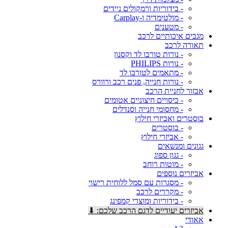
- בידוריות ורמקולים ניידים
- מולטימדיה ו-Carplay
- מטענים
מגבים איכותיים לרכב
תאורה לרכב
- נורות טורבו לד וקסנון
- נורות PHILIPS
- מתאמים לטורבו לד
- נורות חנייה, פנים רכב ורוורס
אבזור לחניית הרכב
- כיסויים חיצוניים אטומים
- מחסומי חנייה וסנדלים
בוסטרים ואביזרי חילוץ
- בוסטרים
- אביזרי חילוץ
גגונים ומנשאים
- גגון ספוג
- מוטות רוחב
אביזרים נוספים
- מסגרות עם סמל ללוחית רישוי
- מקררים לרכב
- בידוריות ומוצרי קמפינג
אביזרים יעודיים לדגם הרכב שלכם: ⬇
אאודי