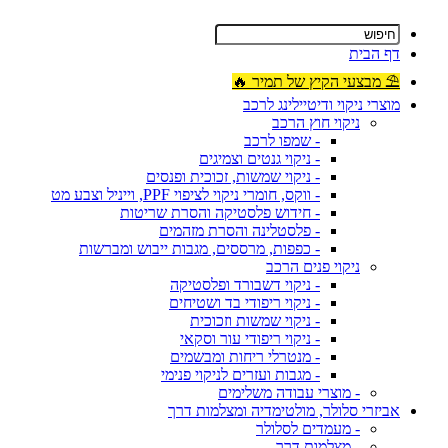
דף הבית
⛱ מבצעי הקיץ של תמיר 🔥
מוצרי ניקוי ודיטיילינג לרכב
ניקוי חוץ הרכב
- שמפו לרכב
- ניקוי גנטים וצמיגים
- ניקוי שמשות, זכוכית ופנסים
- ווקס, חומרי ניקוי לציפוי PPF, וייניל וצבע מט
- חידוש פלסטיקה והסרת שריטות
- פלסטלינה והסרת מזהמים
- כפפות, מרססים, מגבות ייבוש ומברשות
ניקוי פנים הרכב
- ניקוי דשבורד ופלסטיקה
- ניקוי ריפודי בד ושטיחים
- ניקוי שמשות וזכוכית
- ניקוי ריפודי עור וסקאי
- מנטרלי ריחות ומבשמים
- מגבות ועזרים לניקוי פנימי
- מוצרי עבודה משלימים
אביזרי סלולר, מולטימדיה ומצלמות דרך
- מעמדים לסלולר
- מצלמות דרך