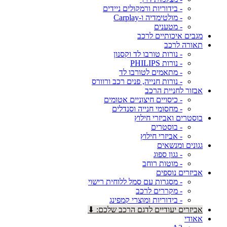
- בידוריות ורמקולים ניידים
- מולטימדיה ו-Carplay
- מטענים
מגבים איכותיים לרכב
תאורה לרכב
- נורות טורבו לד וקסנון
- נורות PHILIPS
- מתאמים לטורבו לד
- נורות חנייה, פנים רכב ורוורס
אבזור לחניית הרכב
- כיסויים חיצוניים אטומים
- מחסומי חנייה וסנדלים
בוסטרים ואביזרי חילוץ
- בוסטרים
- אביזרי חילוץ
גגונים ומנשאים
- גגון ספוג
- מוטות רוחב
אביזרים נוספים
- מסגרות עם סמל ללוחית רישוי
- מקררים לרכב
- בידוריות ומוצרי קמפינג
אביזרים יעודיים לדגם הרכב שלכם: ⬇
אאודי