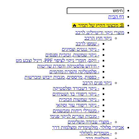
דף הבית
⛱ מבצעי הקיץ של תמיר 🔥
מוצרי ניקוי ודיטיילינג לרכב
ניקוי חוץ הרכב
- שמפו לרכב
- ניקוי גנטים וצמיגים
- ניקוי שמשות, זכוכית ופנסים
- ווקס, חומרי ניקוי לציפוי PPF, וייניל וצבע מט
- חידוש פלסטיקה והסרת שריטות
- פלסטלינה והסרת מזהמים
- כפפות, מרססים, מגבות ייבוש ומברשות
ניקוי פנים הרכב
- ניקוי דשבורד ופלסטיקה
- ניקוי ריפודי בד ושטיחים
- ניקוי שמשות וזכוכית
- ניקוי ריפודי עור וסקאי
- מנטרלי ריחות ומבשמים
- מגבות ועזרים לניקוי פנימי
- מוצרי עבודה משלימים
אביזרי סלולר, מולטימדיה ומצלמות דרך
- מעמדים לסלולר
- מצלמות דרך