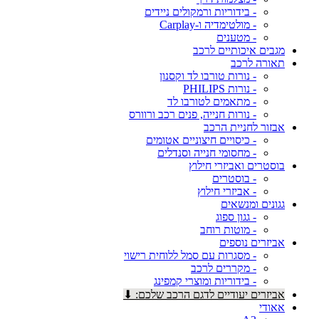
- בידוריות ורמקולים ניידים
- מולטימדיה ו-Carplay
- מטענים
מגבים איכותיים לרכב
תאורה לרכב
- נורות טורבו לד וקסנון
- נורות PHILIPS
- מתאמים לטורבו לד
- נורות חנייה, פנים רכב ורוורס
אבזור לחניית הרכב
- כיסויים חיצוניים אטומים
- מחסומי חנייה וסנדלים
בוסטרים ואביזרי חילוץ
- בוסטרים
- אביזרי חילוץ
גגונים ומנשאים
- גגון ספוג
- מוטות רוחב
אביזרים נוספים
- מסגרות עם סמל ללוחית רישוי
- מקררים לרכב
- בידוריות ומוצרי קמפינג
אביזרים יעודיים לדגם הרכב שלכם: ⬇
אאודי