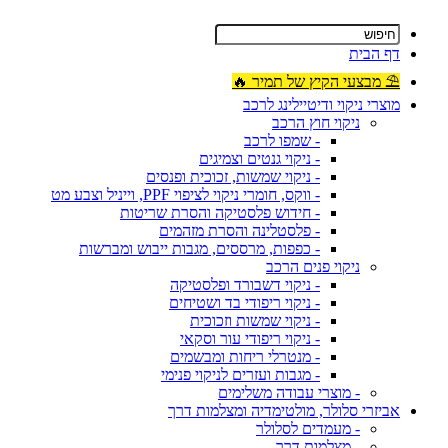
דף הבית
⛱ מבצעי הקיץ של תמיר 🔥
מוצרי ניקוי ודיטיילינג לרכב
ניקוי חוץ הרכב
- שמפו לרכב
- ניקוי גנטים וצמיגים
- ניקוי שמשות, זכוכית ופנסים
- ווקס, חומרי ניקוי לציפוי PPF, וייניל וצבע מט
- חידוש פלסטיקה והסרת שריטות
- פלסטלינה והסרת מזהמים
- כפפות, מרססים, מגבות ייבוש ומברשות
ניקוי פנים הרכב
- ניקוי דשבורד ופלסטיקה
- ניקוי ריפודי בד ושטיחים
- ניקוי שמשות וזכוכית
- ניקוי ריפודי עור וסקאי
- מנטרלי ריחות ומבשמים
- מגבות ועזרים לניקוי פנימי
- מוצרי עבודה משלימים
אביזרי סלולר, מולטימדיה ומצלמות דרך
- מעמדים לסלולר
- מצלמות דרך