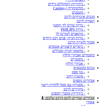
- בידוריות ורמקולים ניידים
- מולטימדיה ו-Carplay
- מטענים
מגבים איכותיים לרכב
תאורה לרכב
- נורות טורבו לד וקסנון
- נורות PHILIPS
- מתאמים לטורבו לד
- נורות חנייה, פנים רכב ורוורס
אבזור לחניית הרכב
- כיסויים חיצוניים אטומים
- מחסומי חנייה וסנדלים
בוסטרים ואביזרי חילוץ
- בוסטרים
- אביזרי חילוץ
גגונים ומנשאים
- גגון ספוג
- מוטות רוחב
אביזרים נוספים
- מסגרות עם סמל ללוחית רישוי
- מקררים לרכב
- בידוריות ומוצרי קמפינג
אביזרים יעודיים לדגם הרכב שלכם: ⬇
אאודי