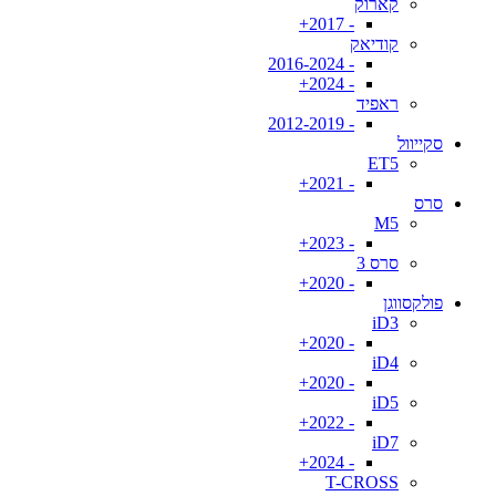
קארוק
- 2017+
קודיאק
- 2016-2024
- 2024+
ראפיד
- 2012-2019
סקייוול
ET5
- 2021+
סרס
M5
- 2023+
סרס 3
- 2020+
פולקסווגן
iD3
- 2020+
iD4
- 2020+
iD5
- 2022+
iD7
- 2024+
T-CROSS