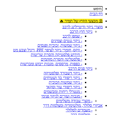
דף הבית
⛱ מבצעי הקיץ של תמיר 🔥
מוצרי ניקוי ודיטיילינג לרכב
ניקוי חוץ הרכב
- שמפו לרכב
- ניקוי גנטים וצמיגים
- ניקוי שמשות, זכוכית ופנסים
- ווקס, חומרי ניקוי לציפוי PPF, וייניל וצבע מט
- חידוש פלסטיקה והסרת שריטות
- פלסטלינה והסרת מזהמים
- כפפות, מרססים, מגבות ייבוש ומברשות
ניקוי פנים הרכב
- ניקוי דשבורד ופלסטיקה
- ניקוי ריפודי בד ושטיחים
- ניקוי שמשות וזכוכית
- ניקוי ריפודי עור וסקאי
- מנטרלי ריחות ומבשמים
- מגבות ועזרים לניקוי פנימי
- מוצרי עבודה משלימים
אביזרי סלולר, מולטימדיה ומצלמות דרך
- מעמדים לסלולר
- מצלמות דרך