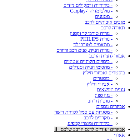
- בידוריות ורמקולים ניידים
- מולטימדיה ו-Carplay
- מטענים
מגבים איכותיים לרכב
תאורה לרכב
- נורות טורבו לד וקסנון
- נורות PHILIPS
- מתאמים לטורבו לד
- נורות חנייה, פנים רכב ורוורס
אבזור לחניית הרכב
- כיסויים חיצוניים אטומים
- מחסומי חנייה וסנדלים
בוסטרים ואביזרי חילוץ
- בוסטרים
- אביזרי חילוץ
גגונים ומנשאים
- גגון ספוג
- מוטות רוחב
אביזרים נוספים
- מסגרות עם סמל ללוחית רישוי
- מקררים לרכב
- בידוריות ומוצרי קמפינג
אביזרים יעודיים לדגם הרכב שלכם: ⬇
אאודי