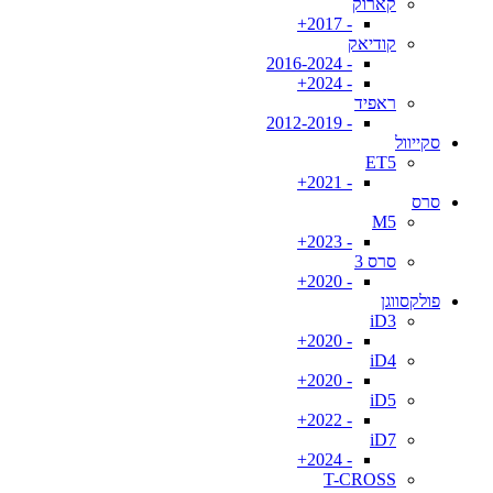
קארוק
- 2017+
קודיאק
- 2016-2024
- 2024+
ראפיד
- 2012-2019
סקייוול
ET5
- 2021+
סרס
M5
- 2023+
סרס 3
- 2020+
פולקסווגן
iD3
- 2020+
iD4
- 2020+
iD5
- 2022+
iD7
- 2024+
T-CROSS