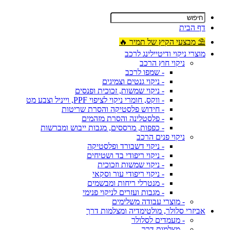
דף הבית
⛱ מבצעי הקיץ של תמיר 🔥
מוצרי ניקוי ודיטיילינג לרכב
ניקוי חוץ הרכב
- שמפו לרכב
- ניקוי גנטים וצמיגים
- ניקוי שמשות, זכוכית ופנסים
- ווקס, חומרי ניקוי לציפוי PPF, וייניל וצבע מט
- חידוש פלסטיקה והסרת שריטות
- פלסטלינה והסרת מזהמים
- כפפות, מרססים, מגבות ייבוש ומברשות
ניקוי פנים הרכב
- ניקוי דשבורד ופלסטיקה
- ניקוי ריפודי בד ושטיחים
- ניקוי שמשות וזכוכית
- ניקוי ריפודי עור וסקאי
- מנטרלי ריחות ומבשמים
- מגבות ועזרים לניקוי פנימי
- מוצרי עבודה משלימים
אביזרי סלולר, מולטימדיה ומצלמות דרך
- מעמדים לסלולר
- מצלמות דרך