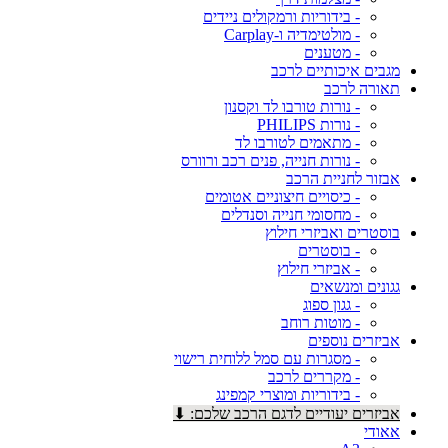
- בידוריות ורמקולים ניידים
- מולטימדיה ו-Carplay
- מטענים
מגבים איכותיים לרכב
תאורה לרכב
- נורות טורבו לד וקסנון
- נורות PHILIPS
- מתאמים לטורבו לד
- נורות חנייה, פנים רכב ורוורס
אבזור לחניית הרכב
- כיסויים חיצוניים אטומים
- מחסומי חנייה וסנדלים
בוסטרים ואביזרי חילוץ
- בוסטרים
- אביזרי חילוץ
גגונים ומנשאים
- גגון ספוג
- מוטות רוחב
אביזרים נוספים
- מסגרות עם סמל ללוחית רישוי
- מקררים לרכב
- בידוריות ומוצרי קמפינג
אביזרים יעודיים לדגם הרכב שלכם: ⬇
אאודי