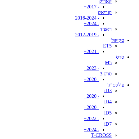
קארוק
- 2017+
קודיאק
- 2016-2024
- 2024+
ראפיד
- 2012-2019
סקייוול
ET5
- 2021+
סרס
M5
- 2023+
סרס 3
- 2020+
פולקסווגן
iD3
- 2020+
iD4
- 2020+
iD5
- 2022+
iD7
- 2024+
T-CROSS