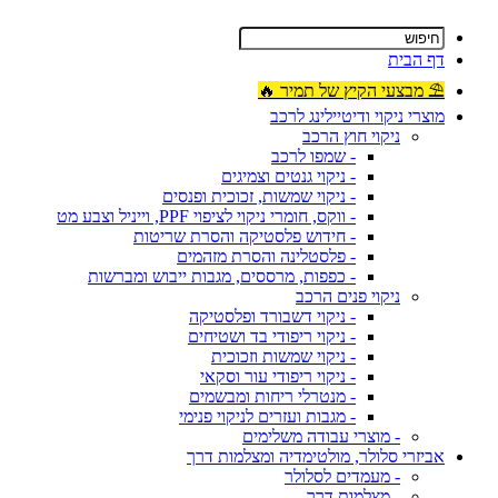
דף הבית
⛱ מבצעי הקיץ של תמיר 🔥
מוצרי ניקוי ודיטיילינג לרכב
ניקוי חוץ הרכב
- שמפו לרכב
- ניקוי גנטים וצמיגים
- ניקוי שמשות, זכוכית ופנסים
- ווקס, חומרי ניקוי לציפוי PPF, וייניל וצבע מט
- חידוש פלסטיקה והסרת שריטות
- פלסטלינה והסרת מזהמים
- כפפות, מרססים, מגבות ייבוש ומברשות
ניקוי פנים הרכב
- ניקוי דשבורד ופלסטיקה
- ניקוי ריפודי בד ושטיחים
- ניקוי שמשות וזכוכית
- ניקוי ריפודי עור וסקאי
- מנטרלי ריחות ומבשמים
- מגבות ועזרים לניקוי פנימי
- מוצרי עבודה משלימים
אביזרי סלולר, מולטימדיה ומצלמות דרך
- מעמדים לסלולר
- מצלמות דרך