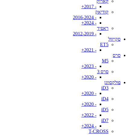
קארוק
- 2017+
קודיאק
- 2016-2024
- 2024+
ראפיד
- 2012-2019
סקייוול
ET5
- 2021+
סרס
M5
- 2023+
סרס 3
- 2020+
פולקסווגן
iD3
- 2020+
iD4
- 2020+
iD5
- 2022+
iD7
- 2024+
T-CROSS