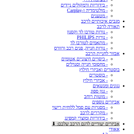
- בידוריות ורמקולים ניידים
- מולטימדיה ו-Carplay
- מטענים
מגבים איכותיים לרכב
תאורה לרכב
- נורות טורבו לד וקסנון
- נורות PHILIPS
- מתאמים לטורבו לד
- נורות חנייה, פנים רכב ורוורס
אבזור לחניית הרכב
- כיסויים חיצוניים אטומים
- מחסומי חנייה וסנדלים
בוסטרים ואביזרי חילוץ
- בוסטרים
- אביזרי חילוץ
גגונים ומנשאים
- גגון ספוג
- מוטות רוחב
אביזרים נוספים
- מסגרות עם סמל ללוחית רישוי
- מקררים לרכב
- בידוריות ומוצרי קמפינג
אביזרים יעודיים לדגם הרכב שלכם: ⬇
אאודי