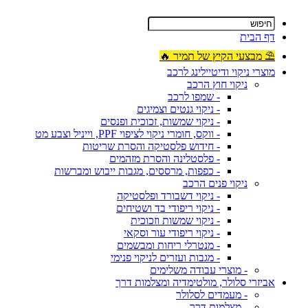
דף הבית
⛱ מבצעי הקיץ של תמיר 🔥
מוצרי ניקוי ודיטיילינג לרכב
ניקוי חוץ הרכב
- שמפו לרכב
- ניקוי גנטים וצמיגים
- ניקוי שמשות, זכוכית ופנסים
- ווקס, חומרי ניקוי לציפוי PPF, וייניל וצבע מט
- חידוש פלסטיקה והסרת שריטות
- פלסטלינה והסרת מזהמים
- כפפות, מרססים, מגבות ייבוש ומברשות
ניקוי פנים הרכב
- ניקוי דשבורד ופלסטיקה
- ניקוי ריפודי בד ושטיחים
- ניקוי שמשות וזכוכית
- ניקוי ריפודי עור וסקאי
- מנטרלי ריחות ומבשמים
- מגבות ועזרים לניקוי פנימי
- מוצרי עבודה משלימים
אביזרי סלולר, מולטימדיה ומצלמות דרך
- מעמדים לסלולר
- מצלמות דרך