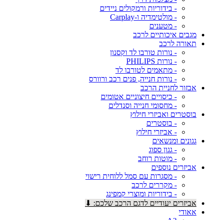
- בידוריות ורמקולים ניידים
- מולטימדיה ו-Carplay
- מטענים
מגבים איכותיים לרכב
תאורה לרכב
- נורות טורבו לד וקסנון
- נורות PHILIPS
- מתאמים לטורבו לד
- נורות חנייה, פנים רכב ורוורס
אבזור לחניית הרכב
- כיסויים חיצוניים אטומים
- מחסומי חנייה וסנדלים
בוסטרים ואביזרי חילוץ
- בוסטרים
- אביזרי חילוץ
גגונים ומנשאים
- גגון ספוג
- מוטות רוחב
אביזרים נוספים
- מסגרות עם סמל ללוחית רישוי
- מקררים לרכב
- בידוריות ומוצרי קמפינג
אביזרים יעודיים לדגם הרכב שלכם: ⬇
אאודי