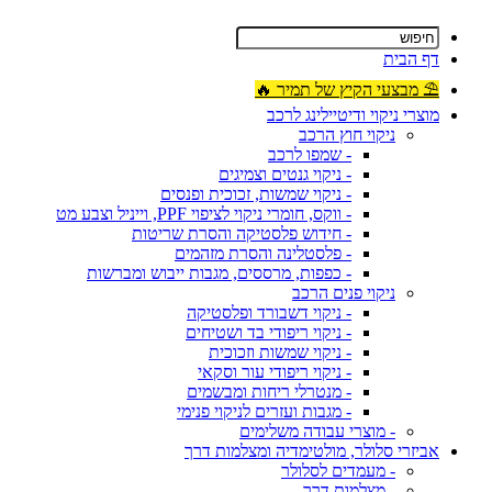
דף הבית
⛱ מבצעי הקיץ של תמיר 🔥
מוצרי ניקוי ודיטיילינג לרכב
ניקוי חוץ הרכב
- שמפו לרכב
- ניקוי גנטים וצמיגים
- ניקוי שמשות, זכוכית ופנסים
- ווקס, חומרי ניקוי לציפוי PPF, וייניל וצבע מט
- חידוש פלסטיקה והסרת שריטות
- פלסטלינה והסרת מזהמים
- כפפות, מרססים, מגבות ייבוש ומברשות
ניקוי פנים הרכב
- ניקוי דשבורד ופלסטיקה
- ניקוי ריפודי בד ושטיחים
- ניקוי שמשות וזכוכית
- ניקוי ריפודי עור וסקאי
- מנטרלי ריחות ומבשמים
- מגבות ועזרים לניקוי פנימי
- מוצרי עבודה משלימים
אביזרי סלולר, מולטימדיה ומצלמות דרך
- מעמדים לסלולר
- מצלמות דרך