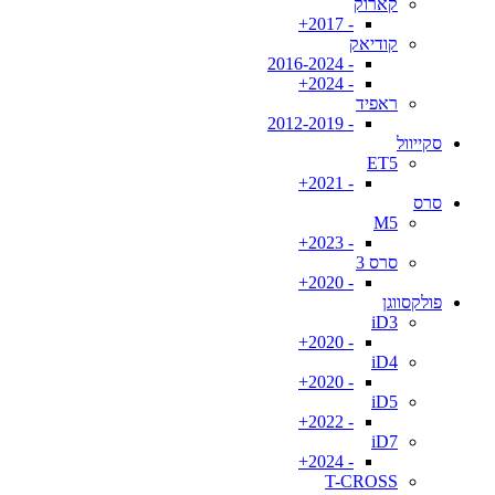
קארוק
- 2017+
קודיאק
- 2016-2024
- 2024+
ראפיד
- 2012-2019
סקייוול
ET5
- 2021+
סרס
M5
- 2023+
סרס 3
- 2020+
פולקסווגן
iD3
- 2020+
iD4
- 2020+
iD5
- 2022+
iD7
- 2024+
T-CROSS