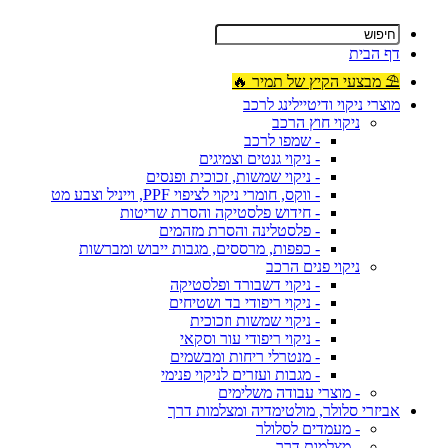
דף הבית
⛱ מבצעי הקיץ של תמיר 🔥
מוצרי ניקוי ודיטיילינג לרכב
ניקוי חוץ הרכב
- שמפו לרכב
- ניקוי גנטים וצמיגים
- ניקוי שמשות, זכוכית ופנסים
- ווקס, חומרי ניקוי לציפוי PPF, וייניל וצבע מט
- חידוש פלסטיקה והסרת שריטות
- פלסטלינה והסרת מזהמים
- כפפות, מרססים, מגבות ייבוש ומברשות
ניקוי פנים הרכב
- ניקוי דשבורד ופלסטיקה
- ניקוי ריפודי בד ושטיחים
- ניקוי שמשות וזכוכית
- ניקוי ריפודי עור וסקאי
- מנטרלי ריחות ומבשמים
- מגבות ועזרים לניקוי פנימי
- מוצרי עבודה משלימים
אביזרי סלולר, מולטימדיה ומצלמות דרך
- מעמדים לסלולר
- מצלמות דרך