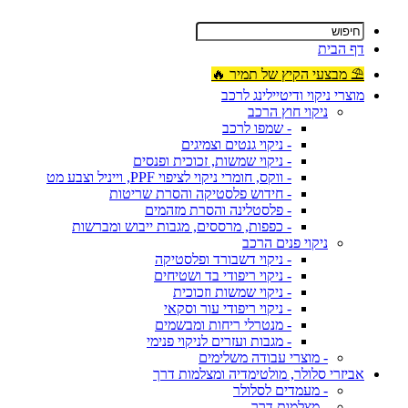
דף הבית
⛱ מבצעי הקיץ של תמיר 🔥
מוצרי ניקוי ודיטיילינג לרכב
ניקוי חוץ הרכב
- שמפו לרכב
- ניקוי גנטים וצמיגים
- ניקוי שמשות, זכוכית ופנסים
- ווקס, חומרי ניקוי לציפוי PPF, וייניל וצבע מט
- חידוש פלסטיקה והסרת שריטות
- פלסטלינה והסרת מזהמים
- כפפות, מרססים, מגבות ייבוש ומברשות
ניקוי פנים הרכב
- ניקוי דשבורד ופלסטיקה
- ניקוי ריפודי בד ושטיחים
- ניקוי שמשות וזכוכית
- ניקוי ריפודי עור וסקאי
- מנטרלי ריחות ומבשמים
- מגבות ועזרים לניקוי פנימי
- מוצרי עבודה משלימים
אביזרי סלולר, מולטימדיה ומצלמות דרך
- מעמדים לסלולר
- מצלמות דרך