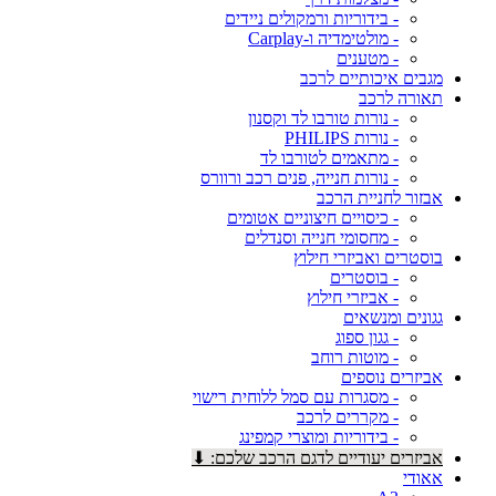
- בידוריות ורמקולים ניידים
- מולטימדיה ו-Carplay
- מטענים
מגבים איכותיים לרכב
תאורה לרכב
- נורות טורבו לד וקסנון
- נורות PHILIPS
- מתאמים לטורבו לד
- נורות חנייה, פנים רכב ורוורס
אבזור לחניית הרכב
- כיסויים חיצוניים אטומים
- מחסומי חנייה וסנדלים
בוסטרים ואביזרי חילוץ
- בוסטרים
- אביזרי חילוץ
גגונים ומנשאים
- גגון ספוג
- מוטות רוחב
אביזרים נוספים
- מסגרות עם סמל ללוחית רישוי
- מקררים לרכב
- בידוריות ומוצרי קמפינג
אביזרים יעודיים לדגם הרכב שלכם: ⬇
אאודי