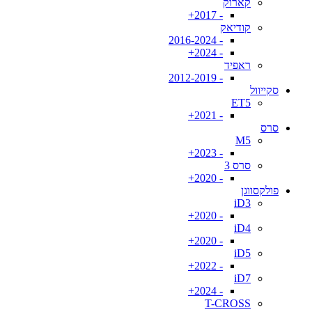
קארוק
- 2017+
קודיאק
- 2016-2024
- 2024+
ראפיד
- 2012-2019
סקייוול
ET5
- 2021+
סרס
M5
- 2023+
סרס 3
- 2020+
פולקסווגן
iD3
- 2020+
iD4
- 2020+
iD5
- 2022+
iD7
- 2024+
T-CROSS