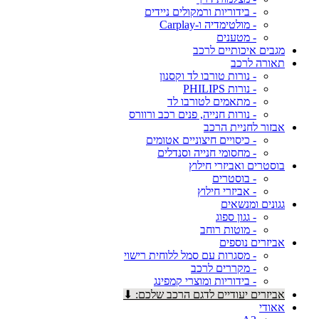
- בידוריות ורמקולים ניידים
- מולטימדיה ו-Carplay
- מטענים
מגבים איכותיים לרכב
תאורה לרכב
- נורות טורבו לד וקסנון
- נורות PHILIPS
- מתאמים לטורבו לד
- נורות חנייה, פנים רכב ורוורס
אבזור לחניית הרכב
- כיסויים חיצוניים אטומים
- מחסומי חנייה וסנדלים
בוסטרים ואביזרי חילוץ
- בוסטרים
- אביזרי חילוץ
גגונים ומנשאים
- גגון ספוג
- מוטות רוחב
אביזרים נוספים
- מסגרות עם סמל ללוחית רישוי
- מקררים לרכב
- בידוריות ומוצרי קמפינג
אביזרים יעודיים לדגם הרכב שלכם: ⬇
אאודי