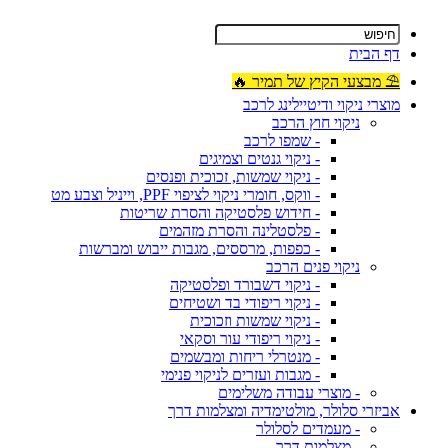
דף הבית
⛱ מבצעי הקיץ של תמיר 🔥
מוצרי ניקוי ודיטיילינג לרכב
ניקוי חוץ הרכב
- שמפו לרכב
- ניקוי גנטים וצמיגים
- ניקוי שמשות, זכוכית ופנסים
- ווקס, חומרי ניקוי לציפוי PPF, וייניל וצבע מט
- חידוש פלסטיקה והסרת שריטות
- פלסטלינה והסרת מזהמים
- כפפות, מרססים, מגבות ייבוש ומברשות
ניקוי פנים הרכב
- ניקוי דשבורד ופלסטיקה
- ניקוי ריפודי בד ושטיחים
- ניקוי שמשות וזכוכית
- ניקוי ריפודי עור וסקאי
- מנטרלי ריחות ומבשמים
- מגבות ועזרים לניקוי פנימי
- מוצרי עבודה משלימים
אביזרי סלולר, מולטימדיה ומצלמות דרך
- מעמדים לסלולר
- מצלמות דרך