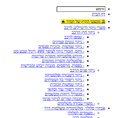
דף הבית
⛱ מבצעי הקיץ של תמיר 🔥
מוצרי ניקוי ודיטיילינג לרכב
ניקוי חוץ הרכב
- שמפו לרכב
- ניקוי גנטים וצמיגים
- ניקוי שמשות, זכוכית ופנסים
- ווקס, חומרי ניקוי לציפוי PPF, וייניל וצבע מט
- חידוש פלסטיקה והסרת שריטות
- פלסטלינה והסרת מזהמים
- כפפות, מרססים, מגבות ייבוש ומברשות
ניקוי פנים הרכב
- ניקוי דשבורד ופלסטיקה
- ניקוי ריפודי בד ושטיחים
- ניקוי שמשות וזכוכית
- ניקוי ריפודי עור וסקאי
- מנטרלי ריחות ומבשמים
- מגבות ועזרים לניקוי פנימי
- מוצרי עבודה משלימים
אביזרי סלולר, מולטימדיה ומצלמות דרך
- מעמדים לסלולר
- מצלמות דרך