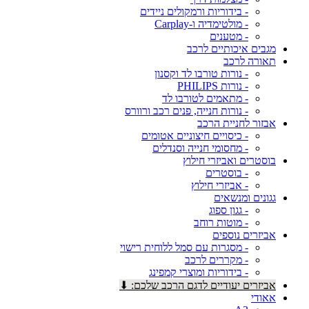
- בידוריות ורמקולים ניידים
- מולטימדיה ו-Carplay
- מטענים
מגבים איכותיים לרכב
תאורה לרכב
- נורות טורבו לד וקסנון
- נורות PHILIPS
- מתאמים לטורבו לד
- נורות חנייה, פנים רכב ורוורס
אבזור לחניית הרכב
- כיסויים חיצוניים אטומים
- מחסומי חנייה וסנדלים
בוסטרים ואביזרי חילוץ
- בוסטרים
- אביזרי חילוץ
גגונים ומנשאים
- גגון ספוג
- מוטות רוחב
אביזרים נוספים
- מסגרות עם סמל ללוחית רישוי
- מקררים לרכב
- בידוריות ומוצרי קמפינג
אביזרים יעודיים לדגם הרכב שלכם: ⬇
אאודי