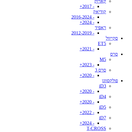
קארוק
- 2017+
קודיאק
- 2016-2024
- 2024+
ראפיד
- 2012-2019
סקייוול
ET5
- 2021+
סרס
M5
- 2023+
סרס 3
- 2020+
פולקסווגן
iD3
- 2020+
iD4
- 2020+
iD5
- 2022+
iD7
- 2024+
T-CROSS