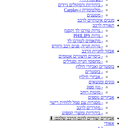
- בידוריות ורמקולים ניידים
- מולטימדיה ו-Carplay
- מטענים
מגבים איכותיים לרכב
תאורה לרכב
- נורות טורבו לד וקסנון
- נורות PHILIPS
- מתאמים לטורבו לד
- נורות חנייה, פנים רכב ורוורס
אבזור לחניית הרכב
- כיסויים חיצוניים אטומים
- מחסומי חנייה וסנדלים
בוסטרים ואביזרי חילוץ
- בוסטרים
- אביזרי חילוץ
גגונים ומנשאים
- גגון ספוג
- מוטות רוחב
אביזרים נוספים
- מסגרות עם סמל ללוחית רישוי
- מקררים לרכב
- בידוריות ומוצרי קמפינג
אביזרים יעודיים לדגם הרכב שלכם: ⬇
אאודי