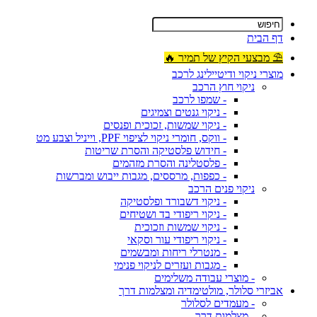
דף הבית
⛱ מבצעי הקיץ של תמיר 🔥
מוצרי ניקוי ודיטיילינג לרכב
ניקוי חוץ הרכב
- שמפו לרכב
- ניקוי גנטים וצמיגים
- ניקוי שמשות, זכוכית ופנסים
- ווקס, חומרי ניקוי לציפוי PPF, וייניל וצבע מט
- חידוש פלסטיקה והסרת שריטות
- פלסטלינה והסרת מזהמים
- כפפות, מרססים, מגבות ייבוש ומברשות
ניקוי פנים הרכב
- ניקוי דשבורד ופלסטיקה
- ניקוי ריפודי בד ושטיחים
- ניקוי שמשות וזכוכית
- ניקוי ריפודי עור וסקאי
- מנטרלי ריחות ומבשמים
- מגבות ועזרים לניקוי פנימי
- מוצרי עבודה משלימים
אביזרי סלולר, מולטימדיה ומצלמות דרך
- מעמדים לסלולר
- מצלמות דרך