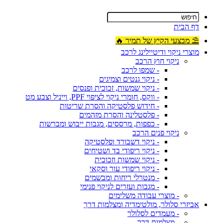
דף הבית
⛱ מבצעי הקיץ של תמיר 🔥
מוצרי ניקוי ודיטיילינג לרכב
ניקוי חוץ הרכב
- שמפו לרכב
- ניקוי גנטים וצמיגים
- ניקוי שמשות, זכוכית ופנסים
- ווקס, חומרי ניקוי לציפוי PPF, וייניל וצבע מט
- חידוש פלסטיקה והסרת שריטות
- פלסטלינה והסרת מזהמים
- כפפות, מרססים, מגבות ייבוש ומברשות
ניקוי פנים הרכב
- ניקוי דשבורד ופלסטיקה
- ניקוי ריפודי בד ושטיחים
- ניקוי שמשות וזכוכית
- ניקוי ריפודי עור וסקאי
- מנטרלי ריחות ומבשמים
- מגבות ועזרים לניקוי פנימי
- מוצרי עבודה משלימים
אביזרי סלולר, מולטימדיה ומצלמות דרך
- מעמדים לסלולר
- מצלמות דרך