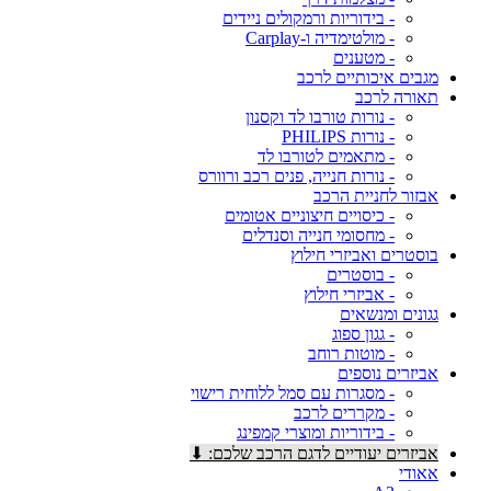
- בידוריות ורמקולים ניידים
- מולטימדיה ו-Carplay
- מטענים
מגבים איכותיים לרכב
תאורה לרכב
- נורות טורבו לד וקסנון
- נורות PHILIPS
- מתאמים לטורבו לד
- נורות חנייה, פנים רכב ורוורס
אבזור לחניית הרכב
- כיסויים חיצוניים אטומים
- מחסומי חנייה וסנדלים
בוסטרים ואביזרי חילוץ
- בוסטרים
- אביזרי חילוץ
גגונים ומנשאים
- גגון ספוג
- מוטות רוחב
אביזרים נוספים
- מסגרות עם סמל ללוחית רישוי
- מקררים לרכב
- בידוריות ומוצרי קמפינג
אביזרים יעודיים לדגם הרכב שלכם: ⬇
אאודי