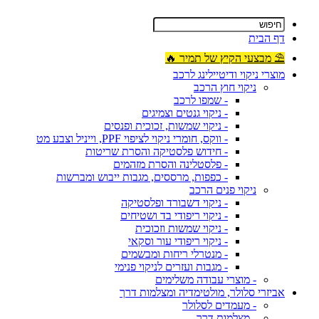
דף הבית
⛱ מבצעי הקיץ של תמיר 🔥
מוצרי ניקוי ודיטיילינג לרכב
ניקוי חוץ הרכב
- שמפו לרכב
- ניקוי גנטים וצמיגים
- ניקוי שמשות, זכוכית ופנסים
- ווקס, חומרי ניקוי לציפוי PPF, וייניל וצבע מט
- חידוש פלסטיקה והסרת שריטות
- פלסטלינה והסרת מזהמים
- כפפות, מרססים, מגבות ייבוש ומברשות
ניקוי פנים הרכב
- ניקוי דשבורד ופלסטיקה
- ניקוי ריפודי בד ושטיחים
- ניקוי שמשות וזכוכית
- ניקוי ריפודי עור וסקאי
- מנטרלי ריחות ומבשמים
- מגבות ועזרים לניקוי פנימי
- מוצרי עבודה משלימים
אביזרי סלולר, מולטימדיה ומצלמות דרך
- מעמדים לסלולר
- מצלמות דרך