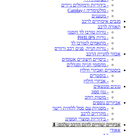
- בידוריות ורמקולים ניידים
- מולטימדיה ו-Carplay
- מטענים
מגבים איכותיים לרכב
תאורה לרכב
- נורות טורבו לד וקסנון
- נורות PHILIPS
- מתאמים לטורבו לד
- נורות חנייה, פנים רכב ורוורס
אבזור לחניית הרכב
- כיסויים חיצוניים אטומים
- מחסומי חנייה וסנדלים
בוסטרים ואביזרי חילוץ
- בוסטרים
- אביזרי חילוץ
גגונים ומנשאים
- גגון ספוג
- מוטות רוחב
אביזרים נוספים
- מסגרות עם סמל ללוחית רישוי
- מקררים לרכב
- בידוריות ומוצרי קמפינג
אביזרים יעודיים לדגם הרכב שלכם: ⬇
אאודי