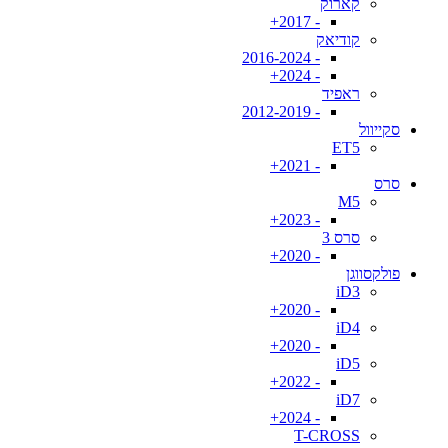
קארוק
- 2017+
קודיאק
- 2016-2024
- 2024+
ראפיד
- 2012-2019
סקייוול
ET5
- 2021+
סרס
M5
- 2023+
סרס 3
- 2020+
פולקסווגן
iD3
- 2020+
iD4
- 2020+
iD5
- 2022+
iD7
- 2024+
T-CROSS