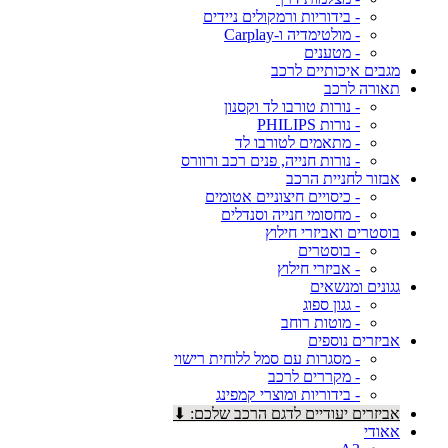
- בידוריות ורמקולים ניידים
- מולטימדיה ו-Carplay
- מטענים
מגבים איכותיים לרכב
תאורה לרכב
- נורות טורבו לד וקסנון
- נורות PHILIPS
- מתאמים לטורבו לד
- נורות חנייה, פנים רכב ורוורס
אבזור לחניית הרכב
- כיסויים חיצוניים אטומים
- מחסומי חנייה וסנדלים
בוסטרים ואביזרי חילוץ
- בוסטרים
- אביזרי חילוץ
גגונים ומנשאים
- גגון ספוג
- מוטות רוחב
אביזרים נוספים
- מסגרות עם סמל ללוחית רישוי
- מקררים לרכב
- בידוריות ומוצרי קמפינג
אביזרים יעודיים לדגם הרכב שלכם: ⬇
אאודי