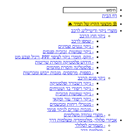
דף הבית
⛱ מבצעי הקיץ של תמיר 🔥
מוצרי ניקוי ודיטיילינג לרכב
ניקוי חוץ הרכב
- שמפו לרכב
- ניקוי גנטים וצמיגים
- ניקוי שמשות, זכוכית ופנסים
- ווקס, חומרי ניקוי לציפוי PPF, וייניל וצבע מט
- חידוש פלסטיקה והסרת שריטות
- פלסטלינה והסרת מזהמים
- כפפות, מרססים, מגבות ייבוש ומברשות
ניקוי פנים הרכב
- ניקוי דשבורד ופלסטיקה
- ניקוי ריפודי בד ושטיחים
- ניקוי שמשות וזכוכית
- ניקוי ריפודי עור וסקאי
- מנטרלי ריחות ומבשמים
- מגבות ועזרים לניקוי פנימי
- מוצרי עבודה משלימים
אביזרי סלולר, מולטימדיה ומצלמות דרך
- מעמדים לסלולר
- מצלמות דרך