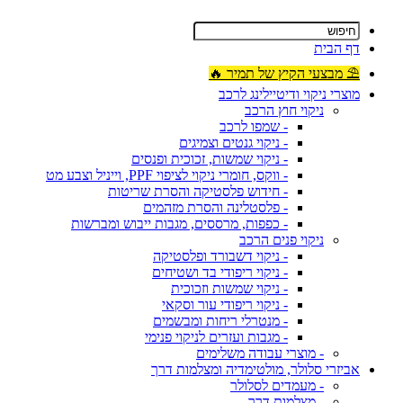
דף הבית
⛱ מבצעי הקיץ של תמיר 🔥
מוצרי ניקוי ודיטיילינג לרכב
ניקוי חוץ הרכב
- שמפו לרכב
- ניקוי גנטים וצמיגים
- ניקוי שמשות, זכוכית ופנסים
- ווקס, חומרי ניקוי לציפוי PPF, וייניל וצבע מט
- חידוש פלסטיקה והסרת שריטות
- פלסטלינה והסרת מזהמים
- כפפות, מרססים, מגבות ייבוש ומברשות
ניקוי פנים הרכב
- ניקוי דשבורד ופלסטיקה
- ניקוי ריפודי בד ושטיחים
- ניקוי שמשות וזכוכית
- ניקוי ריפודי עור וסקאי
- מנטרלי ריחות ומבשמים
- מגבות ועזרים לניקוי פנימי
- מוצרי עבודה משלימים
אביזרי סלולר, מולטימדיה ומצלמות דרך
- מעמדים לסלולר
- מצלמות דרך