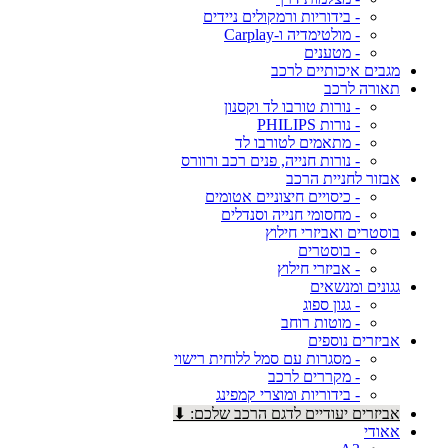
- בידוריות ורמקולים ניידים
- מולטימדיה ו-Carplay
- מטענים
מגבים איכותיים לרכב
תאורה לרכב
- נורות טורבו לד וקסנון
- נורות PHILIPS
- מתאמים לטורבו לד
- נורות חנייה, פנים רכב ורוורס
אבזור לחניית הרכב
- כיסויים חיצוניים אטומים
- מחסומי חנייה וסנדלים
בוסטרים ואביזרי חילוץ
- בוסטרים
- אביזרי חילוץ
גגונים ומנשאים
- גגון ספוג
- מוטות רוחב
אביזרים נוספים
- מסגרות עם סמל ללוחית רישוי
- מקררים לרכב
- בידוריות ומוצרי קמפינג
אביזרים יעודיים לדגם הרכב שלכם: ⬇
אאודי