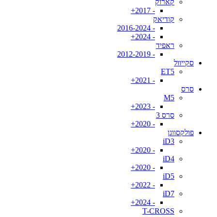
קארוק
- 2017+
קודיאק
- 2016-2024
- 2024+
ראפיד
- 2012-2019
סקייוול
ET5
- 2021+
סרס
M5
- 2023+
סרס 3
- 2020+
פולקסווגן
iD3
- 2020+
iD4
- 2020+
iD5
- 2022+
iD7
- 2024+
T-CROSS