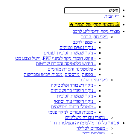
דף הבית
⛱ מבצעי הקיץ של תמיר 🔥
מוצרי ניקוי ודיטיילינג לרכב
ניקוי חוץ הרכב
- שמפו לרכב
- ניקוי גנטים וצמיגים
- ניקוי שמשות, זכוכית ופנסים
- ווקס, חומרי ניקוי לציפוי PPF, וייניל וצבע מט
- חידוש פלסטיקה והסרת שריטות
- פלסטלינה והסרת מזהמים
- כפפות, מרססים, מגבות ייבוש ומברשות
ניקוי פנים הרכב
- ניקוי דשבורד ופלסטיקה
- ניקוי ריפודי בד ושטיחים
- ניקוי שמשות וזכוכית
- ניקוי ריפודי עור וסקאי
- מנטרלי ריחות ומבשמים
- מגבות ועזרים לניקוי פנימי
- מוצרי עבודה משלימים
אביזרי סלולר, מולטימדיה ומצלמות דרך
- מעמדים לסלולר
- מצלמות דרך