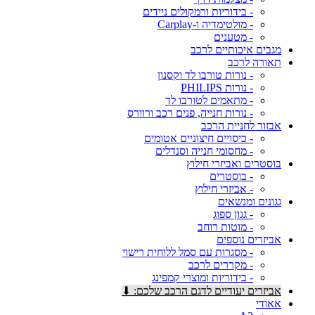
- בידוריות ורמקולים ניידים
- מולטימדיה ו-Carplay
- מטענים
מגבים איכותיים לרכב
תאורה לרכב
- נורות טורבו לד וקסנון
- נורות PHILIPS
- מתאמים לטורבו לד
- נורות חנייה, פנים רכב ורוורס
אבזור לחניית הרכב
- כיסויים חיצוניים אטומים
- מחסומי חנייה וסנדלים
בוסטרים ואביזרי חילוץ
- בוסטרים
- אביזרי חילוץ
גגונים ומנשאים
- גגון ספוג
- מוטות רוחב
אביזרים נוספים
- מסגרות עם סמל ללוחית רישוי
- מקררים לרכב
- בידוריות ומוצרי קמפינג
אביזרים יעודיים לדגם הרכב שלכם: ⬇
אאודי