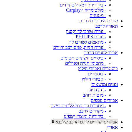
- בידוריות ורמקולים ניידים
- מולטימדיה ו-Carplay
- מטענים
מגבים איכותיים לרכב
תאורה לרכב
- נורות טורבו לד וקסנון
- נורות PHILIPS
- מתאמים לטורבו לד
- נורות חנייה, פנים רכב ורוורס
אבזור לחניית הרכב
- כיסויים חיצוניים אטומים
- מחסומי חנייה וסנדלים
בוסטרים ואביזרי חילוץ
- בוסטרים
- אביזרי חילוץ
גגונים ומנשאים
- גגון ספוג
- מוטות רוחב
אביזרים נוספים
- מסגרות עם סמל ללוחית רישוי
- מקררים לרכב
- בידוריות ומוצרי קמפינג
אביזרים יעודיים לדגם הרכב שלכם: ⬇
אאודי