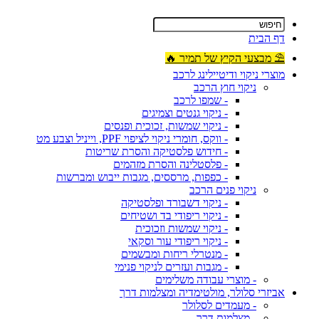
דף הבית
⛱ מבצעי הקיץ של תמיר 🔥
מוצרי ניקוי ודיטיילינג לרכב
ניקוי חוץ הרכב
- שמפו לרכב
- ניקוי גנטים וצמיגים
- ניקוי שמשות, זכוכית ופנסים
- ווקס, חומרי ניקוי לציפוי PPF, וייניל וצבע מט
- חידוש פלסטיקה והסרת שריטות
- פלסטלינה והסרת מזהמים
- כפפות, מרססים, מגבות ייבוש ומברשות
ניקוי פנים הרכב
- ניקוי דשבורד ופלסטיקה
- ניקוי ריפודי בד ושטיחים
- ניקוי שמשות וזכוכית
- ניקוי ריפודי עור וסקאי
- מנטרלי ריחות ומבשמים
- מגבות ועזרים לניקוי פנימי
- מוצרי עבודה משלימים
אביזרי סלולר, מולטימדיה ומצלמות דרך
- מעמדים לסלולר
- מצלמות דרך