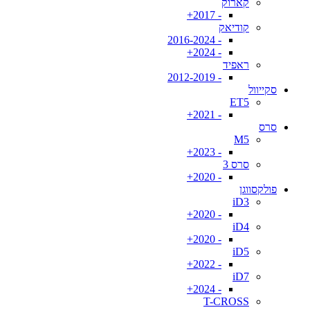
קארוק
- 2017+
קודיאק
- 2016-2024
- 2024+
ראפיד
- 2012-2019
סקייוול
ET5
- 2021+
סרס
M5
- 2023+
סרס 3
- 2020+
פולקסווגן
iD3
- 2020+
iD4
- 2020+
iD5
- 2022+
iD7
- 2024+
T-CROSS