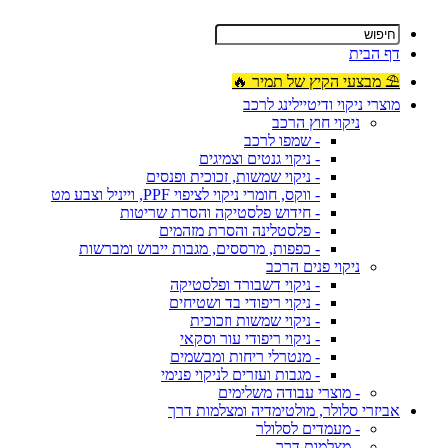
דף הבית
⛱ מבצעי הקיץ של תמיר 🔥
מוצרי ניקוי ודיטיילינג לרכב
ניקוי חוץ הרכב
- שמפו לרכב
- ניקוי גנטים וצמיגים
- ניקוי שמשות, זכוכית ופנסים
- ווקס, חומרי ניקוי לציפוי PPF, וייניל וצבע מט
- חידוש פלסטיקה והסרת שריטות
- פלסטלינה והסרת מזהמים
- כפפות, מרססים, מגבות ייבוש ומברשות
ניקוי פנים הרכב
- ניקוי דשבורד ופלסטיקה
- ניקוי ריפודי בד ושטיחים
- ניקוי שמשות וזכוכית
- ניקוי ריפודי עור וסקאי
- מנטרלי ריחות ומבשמים
- מגבות ועזרים לניקוי פנימי
- מוצרי עבודה משלימים
אביזרי סלולר, מולטימדיה ומצלמות דרך
- מעמדים לסלולר
- מצלמות דרך