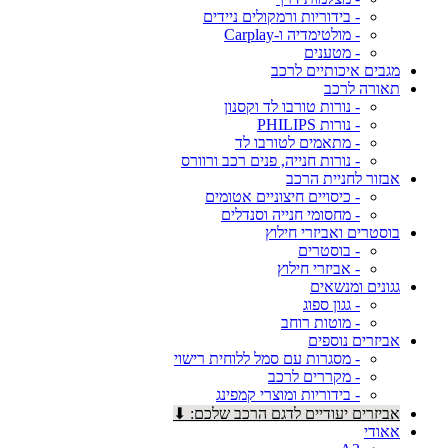
- בידוריות ורמקולים ניידים
- מולטימדיה ו-Carplay
- מטענים
מגבים איכותיים לרכב
תאורה לרכב
- נורות טורבו לד וקסנון
- נורות PHILIPS
- מתאמים לטורבו לד
- נורות חנייה, פנים רכב ורוורס
אבזור לחניית הרכב
- כיסויים חיצוניים אטומים
- מחסומי חנייה וסנדלים
בוסטרים ואביזרי חילוץ
- בוסטרים
- אביזרי חילוץ
גגונים ומנשאים
- גגון ספוג
- מוטות רוחב
אביזרים נוספים
- מסגרות עם סמל ללוחית רישוי
- מקררים לרכב
- בידוריות ומוצרי קמפינג
אביזרים יעודיים לדגם הרכב שלכם: ⬇
אאודי