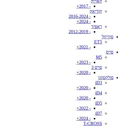
קארוק
- 2017+
קודיאק
- 2016-2024
- 2024+
ראפיד
- 2012-2019
סקייוול
ET5
- 2021+
סרס
M5
- 2023+
סרס 3
- 2020+
פולקסווגן
iD3
- 2020+
iD4
- 2020+
iD5
- 2022+
iD7
- 2024+
T-CROSS