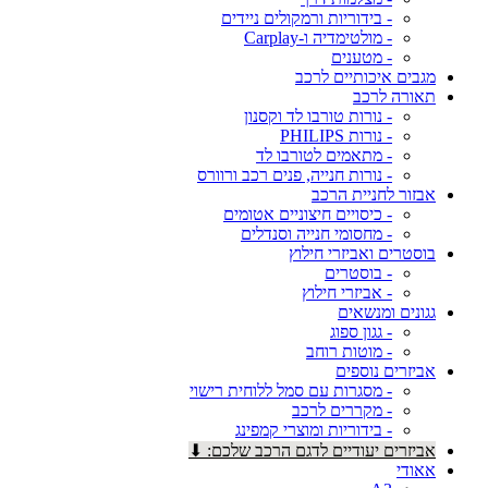
- בידוריות ורמקולים ניידים
- מולטימדיה ו-Carplay
- מטענים
מגבים איכותיים לרכב
תאורה לרכב
- נורות טורבו לד וקסנון
- נורות PHILIPS
- מתאמים לטורבו לד
- נורות חנייה, פנים רכב ורוורס
אבזור לחניית הרכב
- כיסויים חיצוניים אטומים
- מחסומי חנייה וסנדלים
בוסטרים ואביזרי חילוץ
- בוסטרים
- אביזרי חילוץ
גגונים ומנשאים
- גגון ספוג
- מוטות רוחב
אביזרים נוספים
- מסגרות עם סמל ללוחית רישוי
- מקררים לרכב
- בידוריות ומוצרי קמפינג
אביזרים יעודיים לדגם הרכב שלכם: ⬇
אאודי