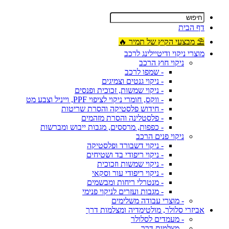
דף הבית
⛱ מבצעי הקיץ של תמיר 🔥
מוצרי ניקוי ודיטיילינג לרכב
ניקוי חוץ הרכב
- שמפו לרכב
- ניקוי גנטים וצמיגים
- ניקוי שמשות, זכוכית ופנסים
- ווקס, חומרי ניקוי לציפוי PPF, וייניל וצבע מט
- חידוש פלסטיקה והסרת שריטות
- פלסטלינה והסרת מזהמים
- כפפות, מרססים, מגבות ייבוש ומברשות
ניקוי פנים הרכב
- ניקוי דשבורד ופלסטיקה
- ניקוי ריפודי בד ושטיחים
- ניקוי שמשות וזכוכית
- ניקוי ריפודי עור וסקאי
- מנטרלי ריחות ומבשמים
- מגבות ועזרים לניקוי פנימי
- מוצרי עבודה משלימים
אביזרי סלולר, מולטימדיה ומצלמות דרך
- מעמדים לסלולר
- מצלמות דרך