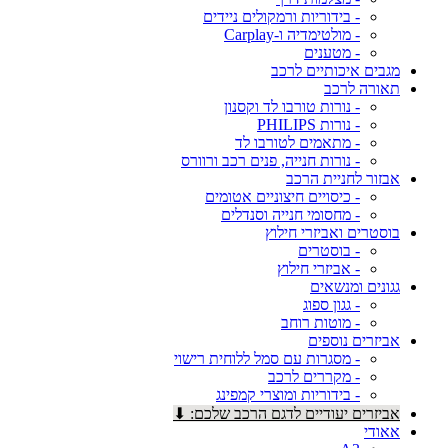
- בידוריות ורמקולים ניידים
- מולטימדיה ו-Carplay
- מטענים
מגבים איכותיים לרכב
תאורה לרכב
- נורות טורבו לד וקסנון
- נורות PHILIPS
- מתאמים לטורבו לד
- נורות חנייה, פנים רכב ורוורס
אבזור לחניית הרכב
- כיסויים חיצוניים אטומים
- מחסומי חנייה וסנדלים
בוסטרים ואביזרי חילוץ
- בוסטרים
- אביזרי חילוץ
גגונים ומנשאים
- גגון ספוג
- מוטות רוחב
אביזרים נוספים
- מסגרות עם סמל ללוחית רישוי
- מקררים לרכב
- בידוריות ומוצרי קמפינג
אביזרים יעודיים לדגם הרכב שלכם: ⬇
אאודי