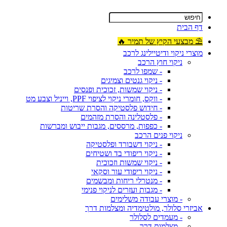
דף הבית
⛱ מבצעי הקיץ של תמיר 🔥
מוצרי ניקוי ודיטיילינג לרכב
ניקוי חוץ הרכב
- שמפו לרכב
- ניקוי גנטים וצמיגים
- ניקוי שמשות, זכוכית ופנסים
- ווקס, חומרי ניקוי לציפוי PPF, וייניל וצבע מט
- חידוש פלסטיקה והסרת שריטות
- פלסטלינה והסרת מזהמים
- כפפות, מרססים, מגבות ייבוש ומברשות
ניקוי פנים הרכב
- ניקוי דשבורד ופלסטיקה
- ניקוי ריפודי בד ושטיחים
- ניקוי שמשות וזכוכית
- ניקוי ריפודי עור וסקאי
- מנטרלי ריחות ומבשמים
- מגבות ועזרים לניקוי פנימי
- מוצרי עבודה משלימים
אביזרי סלולר, מולטימדיה ומצלמות דרך
- מעמדים לסלולר
- מצלמות דרך