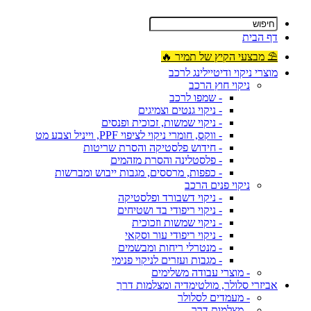
דף הבית
⛱ מבצעי הקיץ של תמיר 🔥
מוצרי ניקוי ודיטיילינג לרכב
ניקוי חוץ הרכב
- שמפו לרכב
- ניקוי גנטים וצמיגים
- ניקוי שמשות, זכוכית ופנסים
- ווקס, חומרי ניקוי לציפוי PPF, וייניל וצבע מט
- חידוש פלסטיקה והסרת שריטות
- פלסטלינה והסרת מזהמים
- כפפות, מרססים, מגבות ייבוש ומברשות
ניקוי פנים הרכב
- ניקוי דשבורד ופלסטיקה
- ניקוי ריפודי בד ושטיחים
- ניקוי שמשות וזכוכית
- ניקוי ריפודי עור וסקאי
- מנטרלי ריחות ומבשמים
- מגבות ועזרים לניקוי פנימי
- מוצרי עבודה משלימים
אביזרי סלולר, מולטימדיה ומצלמות דרך
- מעמדים לסלולר
- מצלמות דרך