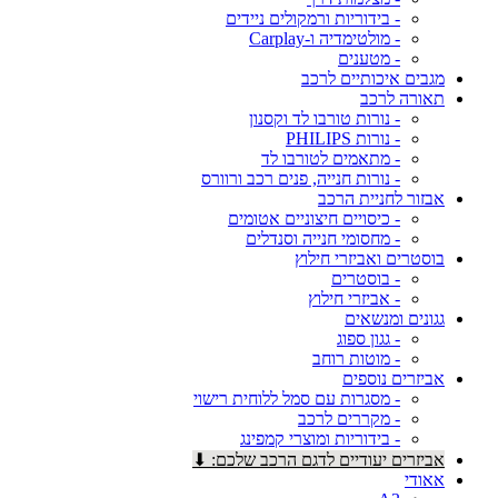
- בידוריות ורמקולים ניידים
- מולטימדיה ו-Carplay
- מטענים
מגבים איכותיים לרכב
תאורה לרכב
- נורות טורבו לד וקסנון
- נורות PHILIPS
- מתאמים לטורבו לד
- נורות חנייה, פנים רכב ורוורס
אבזור לחניית הרכב
- כיסויים חיצוניים אטומים
- מחסומי חנייה וסנדלים
בוסטרים ואביזרי חילוץ
- בוסטרים
- אביזרי חילוץ
גגונים ומנשאים
- גגון ספוג
- מוטות רוחב
אביזרים נוספים
- מסגרות עם סמל ללוחית רישוי
- מקררים לרכב
- בידוריות ומוצרי קמפינג
אביזרים יעודיים לדגם הרכב שלכם: ⬇
אאודי