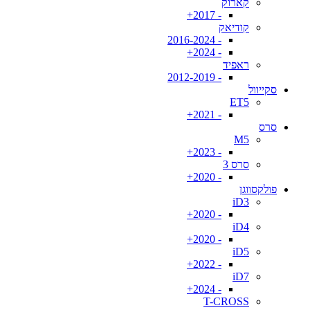
קארוק
- 2017+
קודיאק
- 2016-2024
- 2024+
ראפיד
- 2012-2019
סקייוול
ET5
- 2021+
סרס
M5
- 2023+
סרס 3
- 2020+
פולקסווגן
iD3
- 2020+
iD4
- 2020+
iD5
- 2022+
iD7
- 2024+
T-CROSS