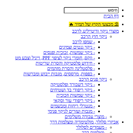
דף הבית
⛱ מבצעי הקיץ של תמיר 🔥
מוצרי ניקוי ודיטיילינג לרכב
ניקוי חוץ הרכב
- שמפו לרכב
- ניקוי גנטים וצמיגים
- ניקוי שמשות, זכוכית ופנסים
- ווקס, חומרי ניקוי לציפוי PPF, וייניל וצבע מט
- חידוש פלסטיקה והסרת שריטות
- פלסטלינה והסרת מזהמים
- כפפות, מרססים, מגבות ייבוש ומברשות
ניקוי פנים הרכב
- ניקוי דשבורד ופלסטיקה
- ניקוי ריפודי בד ושטיחים
- ניקוי שמשות וזכוכית
- ניקוי ריפודי עור וסקאי
- מנטרלי ריחות ומבשמים
- מגבות ועזרים לניקוי פנימי
- מוצרי עבודה משלימים
אביזרי סלולר, מולטימדיה ומצלמות דרך
- מעמדים לסלולר
- מצלמות דרך