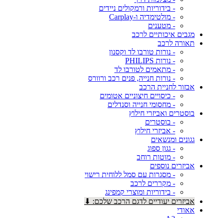
- בידוריות ורמקולים ניידים
- מולטימדיה ו-Carplay
- מטענים
מגבים איכותיים לרכב
תאורה לרכב
- נורות טורבו לד וקסנון
- נורות PHILIPS
- מתאמים לטורבו לד
- נורות חנייה, פנים רכב ורוורס
אבזור לחניית הרכב
- כיסויים חיצוניים אטומים
- מחסומי חנייה וסנדלים
בוסטרים ואביזרי חילוץ
- בוסטרים
- אביזרי חילוץ
גגונים ומנשאים
- גגון ספוג
- מוטות רוחב
אביזרים נוספים
- מסגרות עם סמל ללוחית רישוי
- מקררים לרכב
- בידוריות ומוצרי קמפינג
אביזרים יעודיים לדגם הרכב שלכם: ⬇
אאודי